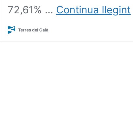
72,61% …
Continua llegint
V
P
Terres del Gaià
P
V