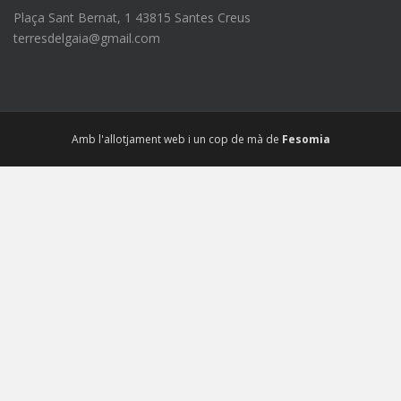
Plaça Sant Bernat, 1 43815 Santes Creus
terresdelgaia@gmail.com
Amb l'allotjament web i un cop de mà de
Fesomia