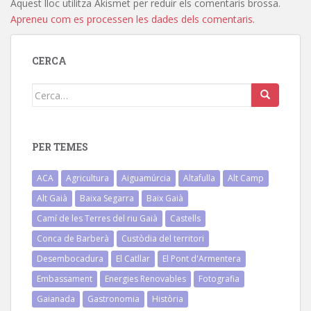
Aquest lloc utilitza Akismet per reduir els comentaris brossa.
Apreneu com es processen les dades dels comentaris
.
CERCA
Cerca:
PER TEMES
ACA
Agricultura
Aiguamúrcia
Altafulla
Alt Camp
Alt Gaià
Baixa Segarra
Baix Gaià
Camí de les Terres del riu Gaià
Castells
Conca de Barberà
Custòdia del territori
Desembocadura
El Catllar
El Pont d'Armentera
Embassament
Energies Renovables
Fotografia
Gaianada
Gastronomia
Història