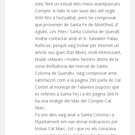
estic fent un estudi dels meus avantpassats
Compte. A Valls hi van viure des del segle
XVIII fins a l’actualitat, però he comprovat
que provenien de Santa Fe de Montfred, d’
Aguiló, Les Piles i Santa Coloma de Queralt.
Vodria contactar amb el Sr. Salvador Palau
Rafecas, perquè vaig trobar per Internet un
article seu (part d’un llibre), molt interessant,
titulat «Masies i molins fariners dintre de la
zona d’influència del mercat de Santa
Coloma de Queralt». Vaig comprovar amb
satisfacció com a la pàgina 290 parla de Cal
Contet al municipi de Talavera (suposo que
es refereix a Santa Fe) i a les pàgina 266 hi
ha una imatge del Mas del Compte-Cal
Marc.
Fa uns dies vaig anar a Santa Coloma i a
l’Ajuntament em van donar indicacions per
trobar Cal Marc, tot i que no els constava