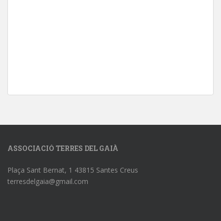
ASSOCIACIÓ TERRES DEL GAIÀ
Plaça Sant Bernat, 1 43815 Santes Creus
terresdelgaia@gmail.com