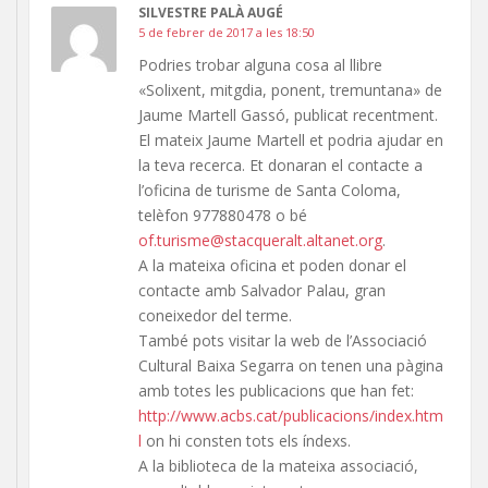
SILVESTRE PALÀ AUGÉ
5 de febrer de 2017 a les 18:50
Podries trobar alguna cosa al llibre
«Solixent, mitgdia, ponent, tremuntana» de
Jaume Martell Gassó, publicat recentment.
El mateix Jaume Martell et podria ajudar en
la teva recerca. Et donaran el contacte a
l’oficina de turisme de Santa Coloma,
telèfon 977880478 o bé
of.turisme@stacqueralt.altanet.org
.
A la mateixa oficina et poden donar el
contacte amb Salvador Palau, gran
coneixedor del terme.
També pots visitar la web de l’Associació
Cultural Baixa Segarra on tenen una pàgina
amb totes les publicacions que han fet:
http://www.acbs.cat/publicacions/index.htm
l
on hi consten tots els índexs.
A la biblioteca de la mateixa associació,