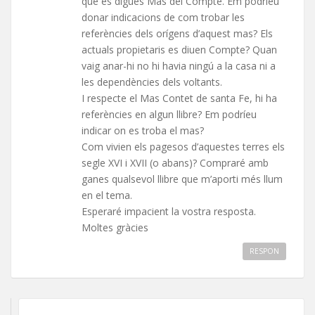
que es digués Mas del Compte. Em podríeu
donar indicacions de com trobar les
referències dels orígens d’aquest mas? Els
actuals propietaris es diuen Compte? Quan
vaig anar-hi no hi havia ningú a la casa ni a
les dependències dels voltants.
I respecte el Mas Contet de santa Fe, hi ha
referències en algun llibre? Em podríeu
indicar on es troba el mas?
Com vivien els pagesos d’aquestes terres els
segle XVI i XVII (o abans)? Compraré amb
ganes qualsevol llibre que m’aporti més llum
en el tema.
Esperaré impacient la vostra resposta.
Moltes gràcies
RESPON