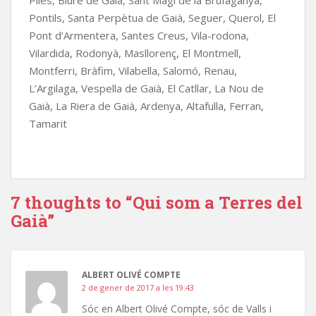
Piles, Biure de Gaià, Sant Magí de la Brufaganya,
Pontils, Santa Perpètua de Gaià, Seguer, Querol, El
Pont d’Armentera, Santes Creus, Vila-rodona,
Vilardida, Rodonyà, Masllorenç, El Montmell,
Montferri, Bràfim, Vilabella, Salomó, Renau,
L’Argilaga, Vespella de Gaià, El Catllar, La Nou de
Gaià, La Riera de Gaià, Ardenya, Altafulla, Ferran,
Tamarit
7 thoughts to “Qui som a Terres del
Gaià”
ALBERT OLIVÉ COMPTE
2 de gener de 2017 a les 19:43
Sóc en Albert Olivé Compte, sóc de Valls i