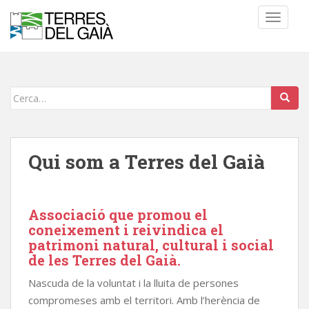
S
TOGGLE
k
i
p
t
o
Cerca:
m
a
i
n
Qui som a Terres del Gaià
c
o
n
Associació que promou el
t
coneixement i reivindica el
e
patrimoni natural, cultural i social
n
de les Terres del Gaià.
t
Nascuda de la voluntat i la lluita de persones
compromeses amb el territori. Amb l’herència de