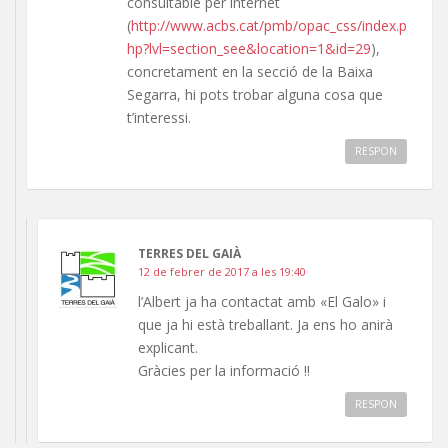
consultable per internet
(
http://www.acbs.cat/pmb/opac_css/index.p
hp?lvl=section_see&location=1&id=29
),
concretament en la secció de la Baixa
Segarra, hi pots trobar alguna cosa que
t’interessi.
RESPON
TERRES DEL GAIÀ
12 de febrer de 2017 a les 19:40
l’Albert ja ha contactat amb «El Galo» i
que ja hi està treballant. Ja ens ho anirà
explicant.
Gràcies per la informació !!
RESPON