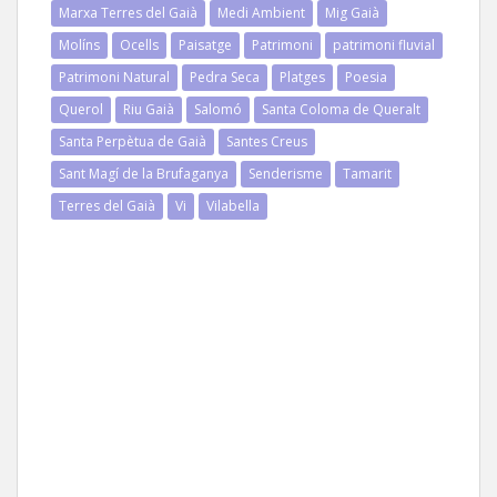
Marxa Terres del Gaià
Medi Ambient
Mig Gaià
Molíns
Ocells
Paisatge
Patrimoni
patrimoni fluvial
Patrimoni Natural
Pedra Seca
Platges
Poesia
Querol
Riu Gaià
Salomó
Santa Coloma de Queralt
Santa Perpètua de Gaià
Santes Creus
Sant Magí de la Brufaganya
Senderisme
Tamarit
Terres del Gaià
Vi
Vilabella