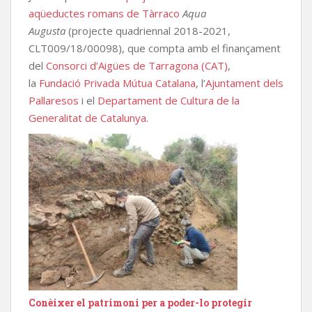
aqüeductes romans de Tàrraco
Aqua
Augusta
(projecte quadriennal 2018-2021,
CLT009/18/00098), que compta amb el finançament
del
Consorci d’Aigües de Tarragona (CAT)
,
la
Fundació Privada Mútua Catalana
, l’
Ajuntament dels
Pallaresos
i el
Departament de Cultura de la
Generalitat de Catalunya
.
Conèixer el patrimoni per a poder-lo protegir