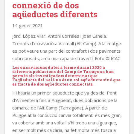
connexió de dos
aqüeductes diferents
14 gener 2021
Jordi López Vilar, Antoni Corrales i Joan Canela.
Treballs d’excavació a Vallmoll (Alt Camp). A la imatge
es pot veure una part del contrafort i dos paviments
sobreposats, amb una capa de travertí. Foto © ICAC
Les excavacions dutes a terme durant 2020 a
diferents poblacions del Camp de Tarragona han
permès als investigadors determinar que
l’aqüeducte del Gaià no és un sol aqüeducte sinó que
es tracta de dos aqüeductes connectats.
Hi hauria un primer aqüeducte que va des del Pont
d’Armentera fins a Puigpelat, dues poblacions de la
comarca de l’Alt Camp (Tarragona). A partir de
Puigpelat la conducció canvia totalment: és més gran,
va coberta amb una volta i s’hi troba una aigua que,
en ser molt més calcària, ha fet molta més tosca a