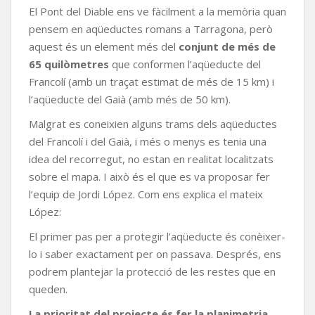
El Pont del Diable ens ve fàcilment a la memòria quan
pensem en aqüeductes romans a Tarragona, però
aquest és un element més del
conjunt de més de
65 quilòmetres
que conformen l’aqüeducte del
Francolí (amb un traçat estimat de més de 15 km) i
l’aqüeducte del Gaià (amb més de 50 km).
Malgrat es coneixien alguns trams dels aqüeductes
del Francolí i del Gaià, i més o menys es tenia una
idea del recorregut, no estan en realitat localitzats
sobre el mapa. I això és el que es va proposar fer
l’equip de Jordi López. Com ens explica el mateix
López:
El primer pas per a protegir l’aqüeducte és conèixer-
lo i saber exactament per on passava. Després, ens
podrem plantejar la protecció de les restes que en
queden.
La prioritat del projecte és fer la planimetria