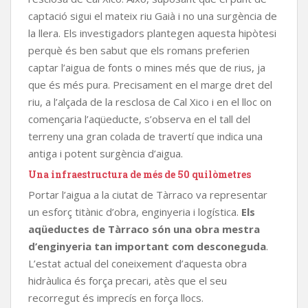
captació sigui el mateix riu Gaià i no una surgència de
la llera. Els investigadors plantegen aquesta hipòtesi
perquè és ben sabut que els romans preferien
captar l’aigua de fonts o mines més que de rius, ja
que és més pura. Precisament en el marge dret del
riu, a l’alçada de la resclosa de Cal Xico i en el lloc on
començaria l’aqüeducte, s’observa en el tall del
terreny una gran colada de travertí que indica una
antiga i potent surgència d’aigua.
Una infraestructura de més de 50 quilòmetres
Portar l’aigua a la ciutat de Tàrraco va representar
un esforç titànic d’obra, enginyeria i logística.
Els
aqüeductes de Tàrraco són una obra mestra
d’enginyeria tan important com desconeguda
.
L’estat actual del coneixement d’aquesta obra
hidràulica és força precari, atès que el seu
recorregut és imprecís en força llocs.