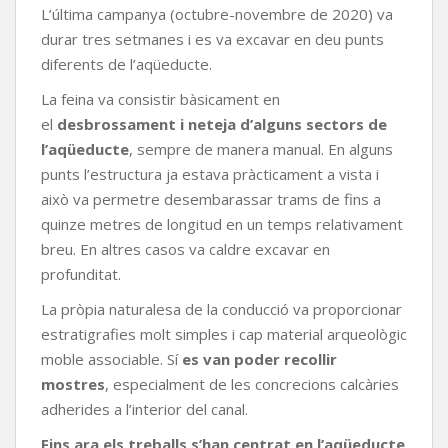
L’última campanya (octubre-novembre de 2020) va
durar tres setmanes i es va excavar en deu punts
diferents de l’aqüeducte.
La feina va consistir bàsicament en
el
desbrossament i neteja d’alguns sectors de
l’aqüeducte
, sempre de manera manual. En alguns
punts l’estructura ja estava pràcticament a vista i
això va permetre desembarassar trams de fins a
quinze metres de longitud en un temps relativament
breu. En altres casos va caldre excavar en
profunditat.
La pròpia naturalesa de la conducció va proporcionar
estratigrafies molt simples i cap material arqueològic
moble associable. Sí
es van poder recollir
mostres
, especialment de les concrecions calcàries
adherides a l’interior del canal.
Fins ara els treballs s’han centrat en l’aqüeducte