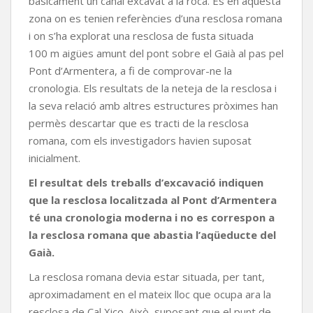
bàsicament un canal excavat a la roca. És en aquesta
zona on es tenien referències d’una resclosa romana
i on s’ha explorat una resclosa de fusta situada
100 m aigües amunt del pont sobre el Gaià al pas pel
Pont d’Armentera, a fi de comprovar-ne la
cronologia. Els resultats de la neteja de la resclosa i
la seva relació amb altres estructures pròximes han
permès descartar que es tracti de la resclosa
romana, com els investigadors havien suposat
inicialment.
El resultat dels treballs d’excavació indiquen
que la resclosa localitzada al Pont d’Armentera
té una cronologia moderna i no es correspon a
la resclosa romana que abastia l’aqüeducte del
Gaià.
La resclosa romana devia estar situada, per tant,
aproximadament en el mateix lloc que ocupa ara la
resclosa de Cal Xico. Això, suposant que el punt de