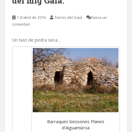
del mig Gaià.
1 d'abril de 2016
Terres del Gaià
Deixa un
comentari
Un tast de pedra seca…
Barraques bessones Planes
d’Aiguamúrcia