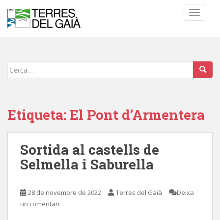
S
TOGGLE
k
i
p
t
o
Cerca:
m
a
i
n
Etiqueta:
El Pont d’Armentera
c
o
n
Sortida al castells de
t
Selmella i Saburella
e
n
t
28 de novembre de 2022
Terres del Gaià
Deixa
un comentari