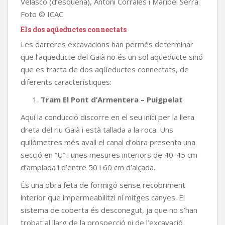
Velasco (d’esquena), Antoni Corrales i Maribel Serra.
Foto © ICAC
Els dos aqüeductes connectats
Les darreres excavacions han permès determinar
que l’aqüeducte del Gaià no és un sol aqüeducte sinó
que es tracta de dos aqüeductes connectats, de
diferents característiques:
Tram El Pont d’Armentera – Puigpelat
Aquí la conducció discorre en el seu inici per la llera
dreta del riu Gaià i està tallada a la roca. Uns
quilòmetres més avall el canal d’obra presenta una
secció en “U” i unes mesures interiors de 40-45 cm
d’amplada i d’entre 50 i 60 cm d’alçada.
És una obra feta de formigó sense recobriment
interior que impermeabilitzi ni mitges canyes. El
sistema de coberta és desconegut, ja que no s’han
trobat al llarg de la prospecció ni de l’excavació