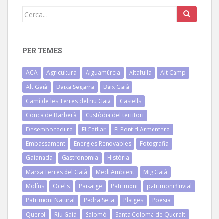
Cerca:
PER TEMES
ACA
Agricultura
Aiguamúrcia
Altafulla
Alt Camp
Alt Gaià
Baixa Segarra
Baix Gaià
Camí de les Terres del riu Gaià
Castells
Conca de Barberà
Custòdia del territori
Desembocadura
El Catllar
El Pont d'Armentera
Embassament
Energies Renovables
Fotografia
Gaianada
Gastronomia
Història
Marxa Terres del Gaià
Medi Ambient
Mig Gaià
Molíns
Ocells
Paisatge
Patrimoni
patrimoni fluvial
Patrimoni Natural
Pedra Seca
Platges
Poesia
Querol
Riu Gaià
Salomó
Santa Coloma de Queralt