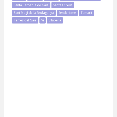
Santa Perpètua de Gaià
Santes Creus
Sant Magí de la Brufaganya
Senderisme
Tamarit
Terres del Gaià
Vi
Vilabella