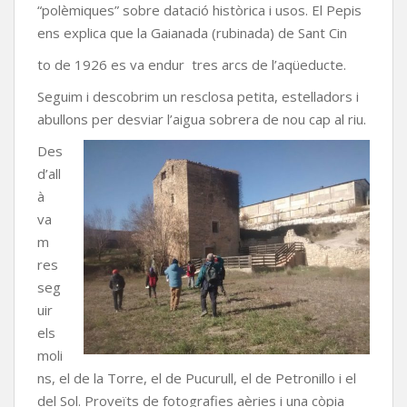
“polèmiques” sobre datació històrica i usos. El Pepis
ens explica que la Gaianada (rubinada) de Sant Cin
to de 1926 es va endur tres arcs de l’aqüeducte.
Seguim i descobrim un resclosa petita, estelladors i
abullons per desviar l’aigua sobrera de nou cap al riu.
Des
d’all
à
va
m
res
seg
uir
els
moli
ns, el de la Torre, el de Pucurull, el de Petronillo i el
del Sol. Proveïts de fotografies aèries i una còpia