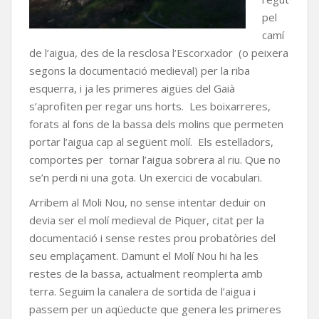
pel
camí
de l’aigua, des de la resclosa l’Escorxador (o peixera
segons la documentació medieval) per la riba
esquerra, i ja les primeres aigües del Gaià
s’aprofiten per regar uns horts. Les boixarreres,
forats al fons de la bassa dels molins que permeten
portar l’aigua cap al següent molí. Els estelladors,
comportes per tornar l’aigua sobrera al riu. Que no
se’n perdi ni una gota. Un exercici de vocabulari.
Arribem al Moli Nou, no sense intentar deduir on
devia ser el molí medieval de Piquer, citat per la
documentació i sense restes prou probatòries del
seu emplaçament. Damunt el Molí Nou hi ha les
restes de la bassa, actualment reomplerta amb
terra. Seguim la canalera de sortida de l’aigua i
passem per un aqüeducte que genera les primeres