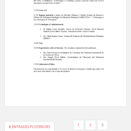
PAGINACIÓ
1
2
3
ENTRADES POSTERIORS