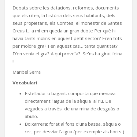
Debats sobre les datacions, reformes, documents
que els citen, la història dels seus habitants, dels
seus propietaris, els Comtes, el monestir de Santes
Creus i… a mi em queda un gran dubte Per què hi
havia tants molins en aquest petit sector? Eren tots
per moldre gra? I en aquest cas… tanta quantitat?
D’on venia el gra? A qui proveïa? Se’ns ha girat feina
!!
Maribel Serra
Vocabulari
Estellador o bagant: comporta que menava
directament l’aigua de la sèquia al riu. De
vegades a través de una mina de desguàs o
abullo.
Boixarrera: forat al fons d’una bassa, sèquia o
rec, per desviar l’aigua (per exemple als horts )