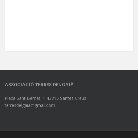
ASSOCIACIÓ TERRES DEL GAIÀ
Plaça Sant Bernat, 1 43815 Santes Creus
terresdelgaia@gmail.com