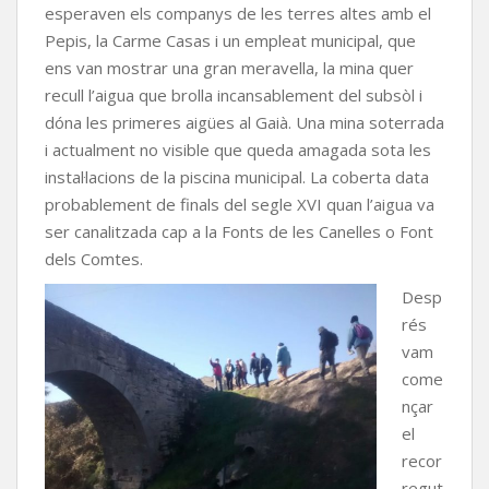
esperaven els companys de les terres altes amb el
Pepis, la Carme Casas i un empleat municipal, que
ens van mostrar una gran meravella, la mina quer
recull l’aigua que brolla incansablement del subsòl i
dóna les primeres aigües al Gaià. Una mina soterrada
i actualment no visible que queda amagada sota les
instal·lacions de la piscina municipal. La coberta data
probablement de finals del segle XVI quan l’aigua va
ser canalitzada cap a la Fonts de les Canelles o Font
dels Comtes.
Desp
rés
vam
come
nçar
el
recor
regut