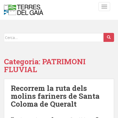
S
TOGGLE
k
i
p
t
o
Cerca:
m
a
i
n
Categoria:
PATRIMONI
c
FLUVIAL
o
n
t
Recorrem la ruta dels
e
n
molins fariners de Santa
t
Coloma de Queralt