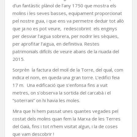
d’un fantàstic plànol de l’any 1750 que mostra els
molins i les seves basses, equipament proporcionat
pel nostre guia, i que ens va permetre deduir tot allò
que ja no es pot veure, redescobrint els enginys
per desviar l’aigua sobrera, per nodrir les sèquies,
per aprofitar l’aigua, en definitiva. Restes
patrimonials difícils de veure abans de la riuada del
2015.
Sorprèn la factura del molí de la Torre, del qual, com
indica el nom, en queda una gran torre. L’edifici feia
17 m. Una edificació que s’enfonsa fins a vuit
metres, on s’observa la sortida del carcabà i el
“soterrani” on hi havia les moles.
Mira que hi hem passat unes quantes vegades pel
costat dels molins quan fem la Marxa de les Terres
del Gaià, fins i tot n’hem visitat algun, i la de coses
que vam descobrir !