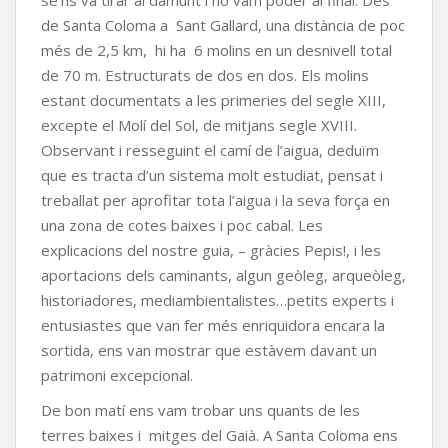
se’ns va tirar al damunt i no vam poder al final. Des
de Santa Coloma a Sant Gallard, una distància de poc
més de 2,5 km, hi ha 6 molins en un desnivell total
de 70 m. Estructurats de dos en dos. Els molins
estant documentats a les primeries del segle XIII,
excepte el Molí del Sol, de mitjans segle XVIII.
Observant i resseguint el camí de l’aigua, deduïm
que es tracta d’un sistema molt estudiat, pensat i
treballat per aprofitar tota l’aigua i la seva força en
una zona de cotes baixes i poc cabal. Les
explicacions del nostre guia, – gràcies Pepis!, i les
aportacions dels caminants, algun geòleg, arqueòleg,
historiadores, mediambientalistes…petits experts i
entusiastes que van fer més enriquidora encara la
sortida, ens van mostrar que estàvem davant un
patrimoni excepcional.
De bon matí ens vam trobar uns quants de les
terres baixes i mitges del Gaià. A Santa Coloma ens