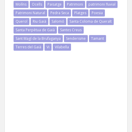
Molíns
Ocells
Paisatge
Patrimoni
patrimoni fluvial
Patrimoni Natural
Pedra Seca
Platges
Poesia
Querol
Riu Gaià
Salomó
Santa Coloma de Queralt
Santa Perpètua de Gaià
Santes Creus
Sant Magí de la Brufaganya
Senderisme
Tamarit
Terres del Gaià
Vi
Vilabella