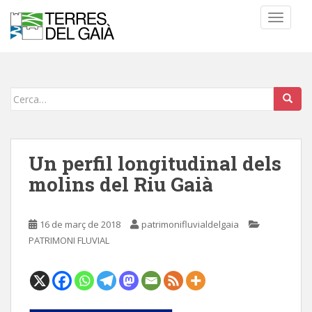
S
TOGGLE
k
i
p
t
o
Cerca:
m
a
i
n
Un perfil longitudinal dels
c
molins del Riu Gaià
o
n
t
16 de març de 2018
patrimonifluvialdelgaia
e
PATRIMONI FLUVIAL
n
t