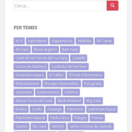
Cerca:
PER TEMES
ACA
Agricultura
Aiguamúrcia
Altafulla
Alt Camp
Alt Gaià
Baixa Segarra
Baix Gaià
Camí de les Terres del riu Gaià
Castells
Conca de Barberà
Custòdia del territori
Desembocadura
El Catllar
El Pont d'Armentera
Embassament
Energies Renovables
Fotografia
Gaianada
Gastronomia
Història
Marxa Terres del Gaià
Medi Ambient
Mig Gaià
Molíns
Ocells
Paisatge
Patrimoni
patrimoni fluvial
Patrimoni Natural
Pedra Seca
Platges
Poesia
Querol
Riu Gaià
Salomó
Santa Coloma de Queralt