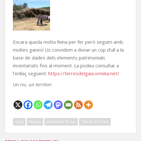
Encara queda molta feina per fer però seguim amb
moltes ganes! Us convidem a donar un cop d’ull a la
base de dades dels elements patrimonials
inventariats fins al moment. La podeu consultar a
l’enllaç següent:
https://terresdelgaia.omeka.net/
Un riu, un territori
Gaià
Mapes
patrimoni fluvial
Terres del Gaià