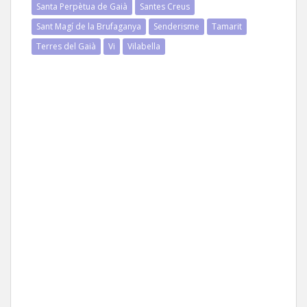
Santa Perpètua de Gaià
Santes Creus
Sant Magí de la Brufaganya
Senderisme
Tamarit
Terres del Gaià
Vi
Vilabella