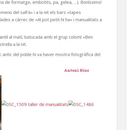
a de formatge, embotits, pa, gelea, …). Boníssims!
«menú del safrà» i a la nit els bars «tapes
ades a càrrec de «Al pot petit hi ha» i manualitats a
fantil al matí, batucada amb el grup colomí «Ben
rella a la nit.
sc antic del poble hi va haver mostra fotogràfica del
i Rius