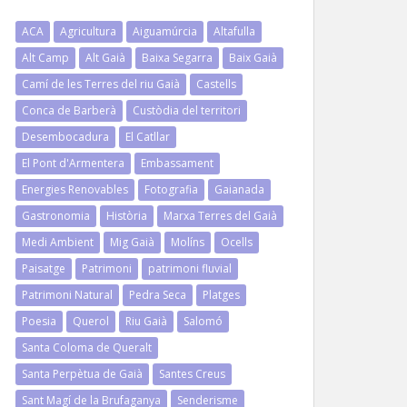
ACA
Agricultura
Aiguamúrcia
Altafulla
Alt Camp
Alt Gaià
Baixa Segarra
Baix Gaià
Camí de les Terres del riu Gaià
Castells
Conca de Barberà
Custòdia del territori
Desembocadura
El Catllar
El Pont d'Armentera
Embassament
Energies Renovables
Fotografia
Gaianada
Gastronomia
Història
Marxa Terres del Gaià
Medi Ambient
Mig Gaià
Molíns
Ocells
Paisatge
Patrimoni
patrimoni fluvial
Patrimoni Natural
Pedra Seca
Platges
Poesia
Querol
Riu Gaià
Salomó
Santa Coloma de Queralt
Santa Perpètua de Gaià
Santes Creus
Sant Magí de la Brufaganya
Senderisme