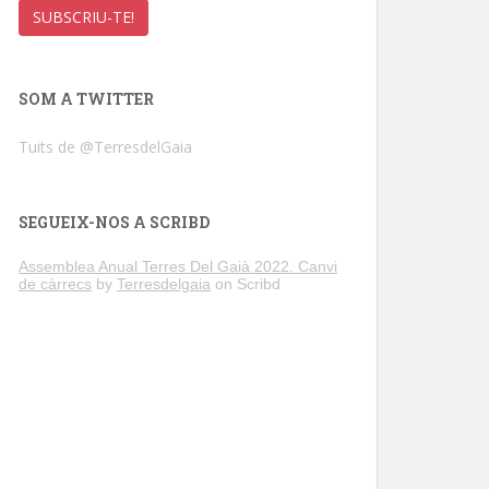
SOM A TWITTER
Tuits de @TerresdelGaia
SEGUEIX-NOS A SCRIBD
Assemblea Anual Terres Del Gaià 2022. Canvi
de càrrecs
by
Terresdelgaia
on Scribd