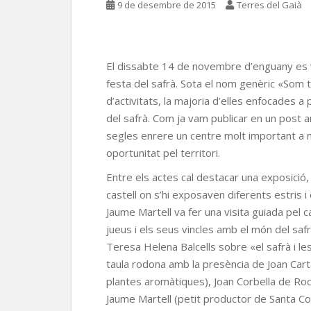
9 de desembre de 2015
Terres del Gaià
El dissabte 14 de novembre d’enguany es v
festa del safrà. Sota el nom genèric «Som 
d’activitats, la majoria d’elles enfocades a p
del safrà. Com ja vam publicar en un post an
segles enrere un centre molt important a n
oportunitat pel territori.
Entre els actes cal destacar una exposició,
castell on s’hi exposaven diferents estris i
Jaume Martell va fer una visita guiada pel cal
jueus i els seus vincles amb el món del safr
Teresa Helena Balcells sobre «el safrà i le
taula rodona amb la presència de Joan Car
plantes aromàtiques), Joan Corbella de Roc
Jaume Martell (petit productor de Santa Co