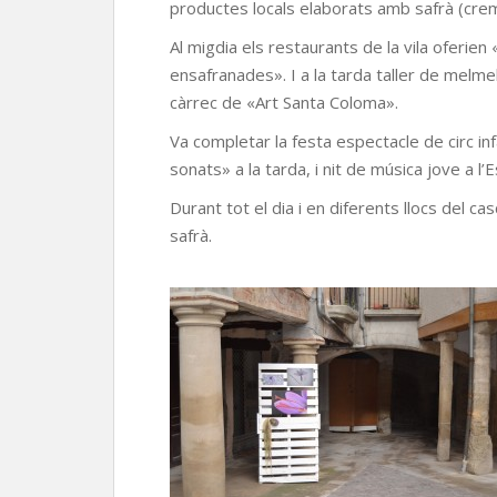
productes locals elaborats amb safrà (crem
Al migdia els restaurants de la vila oferien 
ensafranades». I a la tarda taller de melmel
càrrec de «Art Santa Coloma».
Va completar la festa espectacle de circ in
sonats» a la tarda, i nit de música jove a l’Est
Durant tot el dia i en diferents llocs del ca
safrà.
Anton