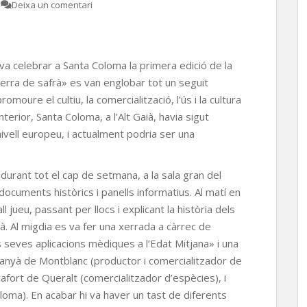
Deixa un comentari
a celebrar a Santa Coloma la primera edició de la
terra de safrà» es van englobar tot un seguit
romoure el cultiu, la comercialització, l’ús i la cultura
terior, Santa Coloma, a l’Alt Gaià, havia sigut
ivell europeu, i actualment podria ser una
 durant tot el cap de setmana, a la sala gran del
 documents històrics i panells informatius. Al matí en
l jueu, passant per llocs i explicant la història dels
à. Al migdia es va fer una xerrada a càrrec de
s seves aplicacions mèdiques a l’Edat Mitjana» i una
tanyà de Montblanc (productor i comercialitzador de
afort de Queralt (comercialitzador d’espècies), i
loma). En acabar hi va haver un tast de diferents