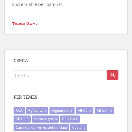
sucre llustre per damunt.
Teresa Olivé
CERCA
Cerca:
PER TEMES
ACA
Agricultura
Aiguamúrcia
Altafulla
Alt Camp
Alt Gaià
Baixa Segarra
Baix Gaià
Camí de les Terres del riu Gaià
Castells