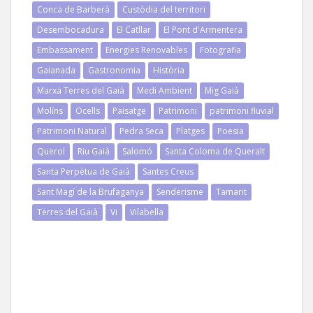
Conca de Barberà
Custòdia del territori
Desembocadura
El Catllar
El Pont d'Armentera
Embassament
Energies Renovables
Fotografia
Gaianada
Gastronomia
Història
Marxa Terres del Gaià
Medi Ambient
Mig Gaià
Molíns
Ocells
Paisatge
Patrimoni
patrimoni fluvial
Patrimoni Natural
Pedra Seca
Platges
Poesia
Querol
Riu Gaià
Salomó
Santa Coloma de Queralt
Santa Perpètua de Gaià
Santes Creus
Sant Magí de la Brufaganya
Senderisme
Tamarit
Terres del Gaià
Vi
Vilabella