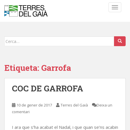
S
TOGGLE
k
i
p
t
o
Cerca:
m
a
i
n
Etiqueta:
Garrofa
c
o
n
COC DE GARROFA
t
e
n
10 de gener de 2017
Terres del Gaià
Deixa un
t
comentari
I ara que s’ha acabat el Nadal, i que quan se’ns acabin