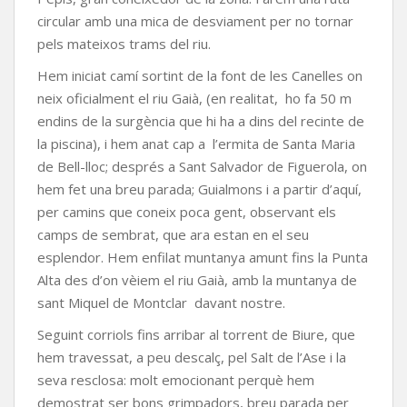
circular amb una mica de desviament per no tornar
pels mateixos trams del riu.
Hem iniciat camí sortint de la font de les Canelles on
neix oficialment el riu Gaià, (en realitat, ho fa 50 m
endins de la surgència que hi ha a dins del recinte de
la piscina), i hem anat cap a l’ermita de Santa Maria
de Bell-lloc; després a Sant Salvador de Figuerola, on
hem fet una breu parada; Guialmons i a partir d’aquí,
per camins que coneix poca gent, observant els
camps de sembrat, que ara estan en el seu
esplendor. Hem enfilat muntanya amunt fins la Punta
Alta des d’on vèiem el riu Gaià, amb la muntanya de
sant Miquel de Montclar davant nostre.
Seguint corriols fins arribar al torrent de Biure, que
hem travessat, a peu descalç, pel Salt de l’Ase i la
seva resclosa: molt emocionant perquè hem
demostrat ser bons grimpadors, breu parada per