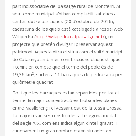
part indissociable del paisatge rural de Montferri. Al
seu terme municipal s’hi han comptabilitzat dues-
centes dotze barraques (20 d’octubre de 2016),
cadascuna de les quals està catalogada a l’espai web
Wikipedra (
http://wikipedra.catpaisatge.net/
), un
projecte que pretén divulgar i preservar aquest
patrimoni. Aquesta xifra el situa com el vuitè municipi
de Catalunya amb més construccions d’aquest tipus.
I tenint en compte que el terme del poble és de
2
19,36 km
, surten a 11 barraques de pedra seca per
quilòmetre quadrat.
Tot i que les barraques estan repartides per tot el
terme, la major concentració es troba a les planes
entre Masllorenç i el vessant est de la tossa Grossa.
La majoria van ser construïdes a la segona meitat
del segle XIX, com ens indica algun dintell gravat, i
curiosament un gran nombre estan situades en