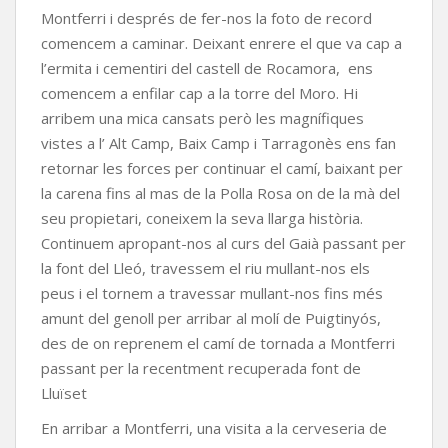
Montferri i després de fer-nos la foto de record
comencem a caminar. Deixant enrere el que va cap a
l’ermita i cementiri del castell de Rocamora, ens
comencem a enfilar cap a la torre del Moro. Hi
arribem una mica cansats però les magnífiques
vistes a l’ Alt Camp, Baix Camp i Tarragonès ens fan
retornar les forces per continuar el camí, baixant per
la carena fins al mas de la Polla Rosa on de la mà del
seu propietari, coneixem la seva llarga història.
Continuem apropant-nos al curs del Gaià passant per
la font del Lleó, travessem el riu mullant-nos els
peus i el tornem a travessar mullant-nos fins més
amunt del genoll per arribar al molí de Puigtinyós,
des de on reprenem el camí de tornada a Montferri
passant per la recentment recuperada font de
Lluïset
En arribar a Montferri, una visita a la cerveseria de