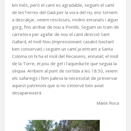
km més, però el camí es agradable, seguim el camí
de lesTerres del Gaià per la vora del riu, ens tornem
a descalçar, veiem rescloses, molins enrunats i algun
gorg, fins arribar de nou a Pontils. Seguim un tram de
carretera per agafar de nou el camí direcció Sant
Gallard, el molí Nou (impressionant casalot bastant
ben conservat) i seguim un camí ja entrant a Santa
Coloma on hi ha el molí del Recasens, enrunat; el molí
de la Torre, el pou de gel i l’aqüeducte que seguia la
sèquia. Arribem al punt de sortida a les 18:30, veiem
els safareigs i fem palesa la necessitat de preservar
aquest patrimoni que si no s’intervé ben aviat
desapareixerà.
Maite Roca