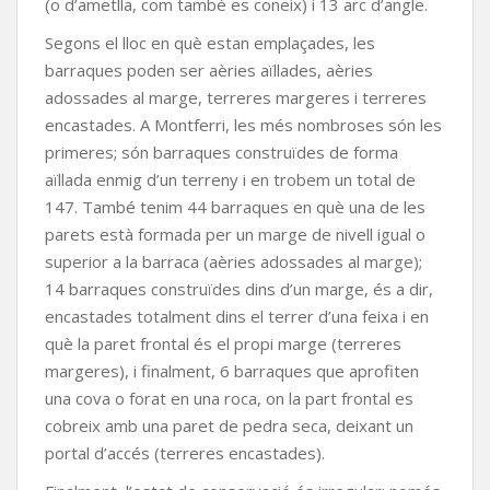
(o d’ametlla, com també es coneix) i 13 arc d’angle.
Segons el lloc en què estan emplaçades, les
barraques poden ser aèries aïllades, aèries
adossades al marge, terreres margeres i terreres
encastades. A Montferri, les més nombroses són les
primeres; són barraques construïdes de forma
aïllada enmig d’un terreny i en trobem un total de
147. També tenim 44 barraques en què una de les
parets està formada per un marge de nivell igual o
superior a la barraca (aèries adossades al marge);
14 barraques construïdes dins d’un marge, és a dir,
encastades totalment dins el terrer d’una feixa i en
què la paret frontal és el propi marge (terreres
margeres), i finalment, 6 barraques que aprofiten
una cova o forat en una roca, on la part frontal es
cobreix amb una paret de pedra seca, deixant un
portal d’accés (terreres encastades).