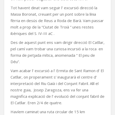
Tot havent dinat vam seguir l’ excursió direcció la
Masia Boronat, creuant per un pont sobre la línia
fèrria en desús de Reus a Roda de Barà. Vam passar
molt a prop de la “Ciutat de Troià “ unes restes
ibèriques del S. IV-III aC .
Des de aquest punt ens vam dirigir direcció El Catllar,
pel camí vam trobar una curiosa incursió a la roca en
forma de petjada mítica, anomenada “ El peu de
Déu”.
Vam acabar l’ excursió a l’ Ermita de Sant Ramon d’ El
Catllar, on properament s’ inaugurarà el centre d’
interpretació del Riu Gaià i del Conjunt Fabril. Allí el
nostre guia, Josep Zaragoza, ens va fer una
magnifica explicació de l’ evolució del conjunt fabril de
El Catllar. Eren 2/4 de quatre.
Havíem caminat una ruta circular de 15 km