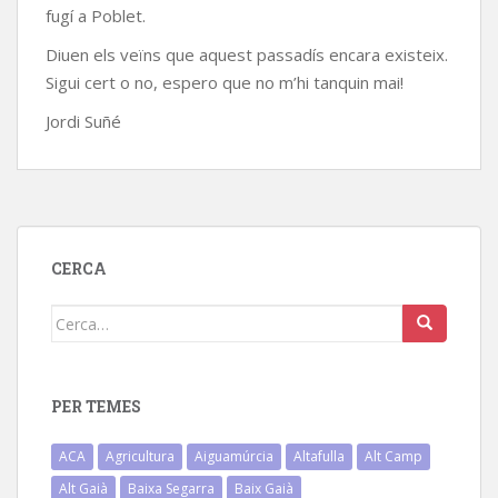
fugí a Poblet.
Diuen els veïns que aquest passadís encara existeix.
Sigui cert o no, espero que no m’hi tanquin mai!
Jordi Suñé
CERCA
Cerca:
PER TEMES
ACA
Agricultura
Aiguamúrcia
Altafulla
Alt Camp
Alt Gaià
Baixa Segarra
Baix Gaià