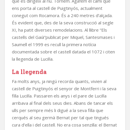
que es dirigeix al riu. Tornem. Agafem el camí que
ens porta al castell de Puigtinyós, actualment
conegut com Rocamora. És a 240 metres d’alçada.
És evident que, des de la seva construcció al segle
XI, ha patit diverses remodelacions. Al llibre “Els
castells del Gaià”publicat per Miquel, Santesmases i
Saumell el 1999 es recull la primera notícia
documentada sobre el castell datada el 1072 i citen
la llegenda de Lucil·la.
La llegenda
Fa molts anys, ja ningú recorda quants, vivien al
castell de Puigtinyós el senyor de Montferri i la seva
filla Lucil·la. Passaren els anys i el pare de Lucil·la
arribava al final dels seus dies. Abans de tancar els
ulls per sempre més li digué a la seva filla que
cerqués al seu germà Bernat per tal que tingués
cura d’ella i del castell. No era cosa senzilla: el Bernat