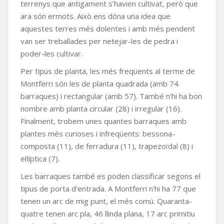
terrenys que antigament s’havien cultivat, però que
ara són ermots. Això ens dóna una idea que
aquestes terres més dolentes i amb més pendent
van ser treballades per netejar-les de pedra i
poder-les cultivar.
Per tipus de planta, les més freqüents al terme de
Montferri són les de planta quadrada (amb 74
barraques) i rectangular (amb 57). També n’hi ha bon
nombre amb planta circular (28) i irregular (16).
Finalment, trobem unes quantes barraques amb
plantes més curioses i infreqüents: bessona-
composta (11), de ferradura (11), trapezoïdal (8) i
el·líptica (7).
Les barraques també es poden classificar segons el
tipus de porta d’entrada. A Montferri n’hi ha 77 que
tenen un arc de mig punt, el més comú. Quaranta-
quatre tenen arc pla, 46 llinda plana, 17 arc primitiu