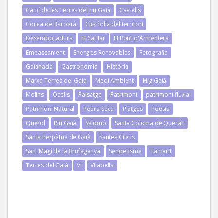
Camí de les Terres del riu Gaià
Castells
Conca de Barberà
Custòdia del territori
Desembocadura
El Catllar
El Pont d'Armentera
Embassament
Energies Renovables
Fotografia
Gaianada
Gastronomia
Història
Marxa Terres del Gaià
Medi Ambient
Mig Gaià
Molíns
Ocells
Paisatge
Patrimoni
patrimoni fluvial
Patrimoni Natural
Pedra Seca
Platges
Poesia
Querol
Riu Gaià
Salomó
Santa Coloma de Queralt
Santa Perpètua de Gaià
Santes Creus
Sant Magí de la Brufaganya
Senderisme
Tamarit
Terres del Gaià
Vi
Vilabella