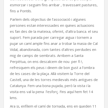
esmorzar i seguim fins arribar , travessant pastures,
fins a Pontils.
Parlem dels objectius de l’associació i algunes
persones estan interessades en quines actuacions
es fan des de la mateixa, oferint, d’altra banca. el seu
suport. Fem parada per carregar aigua i tornem a
pujar un camí ample fins anar a trobar la masia de Cal
Vidal, abandonada, com tantes d’altres perdudes en
mig de camps de sembrats. Arribem a Santa
Perpètua, on ens descalcem de nou per fi !,
refresquem els peus i dinem de bon gust a l’ombra
de les cases de la plaça. Allà visitem la Torre del
Castell, una de les torres medievals més antigues de
Catalunya. Fem una bona pujada, però la vista i la
visita ens val la pena l’esforç. Fins aquí hem fet 14
kms.
Ara si, enfilem el camí de tornada, ens en queden 11