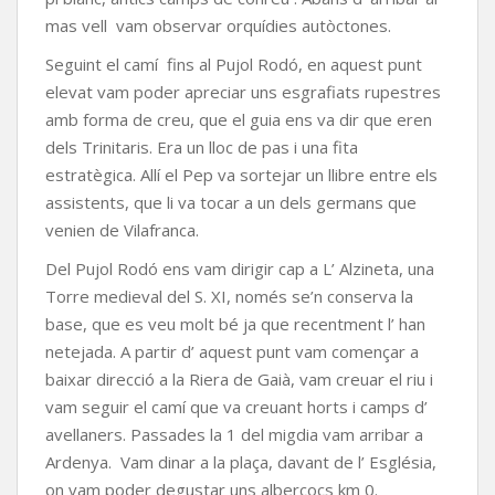
mas vell vam observar orquídies autòctones.
Seguint el camí fins al Pujol Rodó, en aquest punt
elevat vam poder apreciar uns esgrafiats rupestres
amb forma de creu, que el guia ens va dir que eren
dels Trinitaris. Era un lloc de pas i una fita
estratègica. Allí el Pep va sortejar un llibre entre els
assistents, que li va tocar a un dels germans que
venien de Vilafranca.
Del Pujol Rodó ens vam dirigir cap a L’ Alzineta, una
Torre medieval del S. XI, només se’n conserva la
base, que es veu molt bé ja que recentment l’ han
netejada. A partir d’ aquest punt vam començar a
baixar direcció a la Riera de Gaià, vam creuar el riu i
vam seguir el camí que va creuant horts i camps d’
avellaners. Passades la 1 del migdia vam arribar a
Ardenya. Vam dinar a la plaça, davant de l’ Església,
on vam poder degustar uns albercocs km 0.