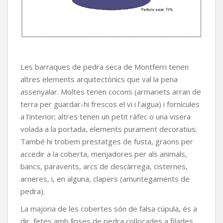
Les barraques de pedra seca de Montferri tenen
altres elements arquitectònics que val la pena
assenyalar. Moltes tenen cocons (armariets arran de
terra per guardar-hi frescos el vi i l’aigua) i fornícules
a l’interior; altres tenen un petit ràfec o una visera
volada a la portada, elements purament decoratius.
També hi trobem prestatges de fusta, graons per
accedir a la coberta, menjadores per als animals,
bancs, paravents, arcs de descàrrega, cisternes,
arneres, i, en alguna, clapers (amuntegaments de
pedra).
La majoria de les cobertes són de falsa cúpula, és a
dir, fetes amb lloses de pedra col·locades a filades