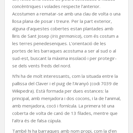
concèntriques i volades respecte l’anterior.
Acostumen a rematar-se amb una clau de volta o una
llosa plana de posar i treure. Per la part exterior,
alguna d’aquestes cobertes estan plantades amb
lliris de Sant Josep (
Iris germanica
), com és costum a
les terres penedesenques. L’orientació de les
portes de les barraques acostuma a ser al sud o al
sud-est, buscant la màxima insolació i per protegir-
se dels vents freds del nord.
N’hi ha de molt interessants, com la situada entre la
pallissa del Claver i el puig de l’Aranyó (codi 7039 de
Wikipedra). Està formada per dues estances: la
principal, amb menjadora i dos cocons, i la de l’animal,
amb menjadora, cocó i fornícula. La primera té una
coberta de volta de canó de 13 filades, mentre que
l’altra és de falsa cúpula.
També hi ha barraques amb nom propi, com la d’en