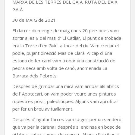
MARXA DE LES TERRES DEL GAIÀ. RUTA DEL BAIX
GAIÀ
30 de MAIG de 2021.
El darrer diumenge de maig unes 20 persones vam
sortir a les 9 del mati d’ El Catllar, El punt de trobada
era la Torre d`en Guiu, a tocar del riu. Vam creuar el
poble, pujant direcció Mas de Clarà. Al cap d’ una
estona de fer camí vam trobar una construcció de
pedra seca amb volta de canó, anomenada La
Barraca dels Pebrots.
Després de grimpar una mica vam arribar als abrics
de l’ Apotecari, on vam poder veure unes pintures
rupestres post- paleolítiques. Alguns vam aprofitar
per fer un breu avituallament.
Després d’ agafar forces vam seguir per un senderó
que va per la carena i després s’ endinsa en bosc de
pi blanc, antics camps de conreu . Abans d’ arribar al