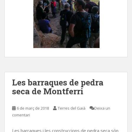
Les barraques de pedra
seca de Montferri
6 de març de 2018
Terres del Gaià
Deixa un
comentari
Les barraques i les construccions de pedra seca són