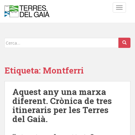
S
TOGGLE
k
i
p
t
o
Cerca:
m
a
i
n
Etiqueta:
Montferri
c
o
n
Aquest any una marxa
t
diferent. Crònica de tres
e
n
itineraris per les Terres
t
del Gaià.