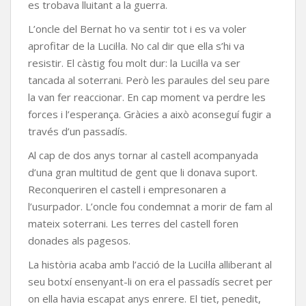
es trobava lluitant a la guerra.
L’oncle del Bernat ho va sentir tot i es va voler
aprofitar de la Lucil·la. No cal dir que ella s’hi va
resistir. El càstig fou molt dur: la Lucil·la va ser
tancada al soterrani. Però les paraules del seu pare
la van fer reaccionar. En cap moment va perdre les
forces i l’esperança. Gràcies a això aconseguí fugir a
través d’un passadís.
Al cap de dos anys tornar al castell acompanyada
d’una gran multitud de gent que li donava suport.
Reconqueriren el castell i empresonaren a
l’usurpador. L’oncle fou condemnat a morir de fam al
mateix soterrani. Les terres del castell foren
donades als pagesos.
La història acaba amb l’acció de la Lucil·la alliberant al
seu botxí ensenyant-li on era el passadís secret per
on ella havia escapat anys enrere. El tiet, penedit,