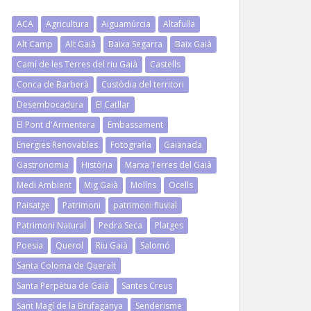
ACA
Agricultura
Aiguamúrcia
Altafulla
Alt Camp
Alt Gaià
Baixa Segarra
Baix Gaià
Camí de les Terres del riu Gaià
Castells
Conca de Barberà
Custòdia del territori
Desembocadura
El Catllar
El Pont d'Armentera
Embassament
Energies Renovables
Fotografia
Gaianada
Gastronomia
Història
Marxa Terres del Gaià
Medi Ambient
Mig Gaià
Molíns
Ocells
Paisatge
Patrimoni
patrimoni fluvial
Patrimoni Natural
Pedra Seca
Platges
Poesia
Querol
Riu Gaià
Salomó
Santa Coloma de Queralt
Santa Perpètua de Gaià
Santes Creus
Sant Magí de la Brufaganya
Senderisme