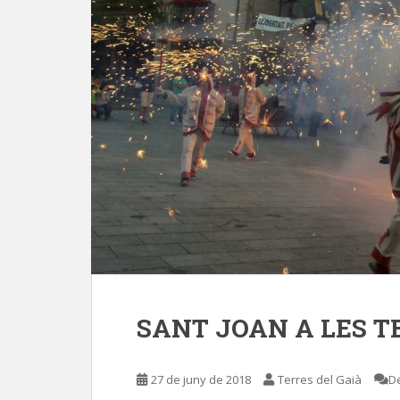
SANT JOAN A LES T
27 de juny de 2018
Terres del Gaià
D