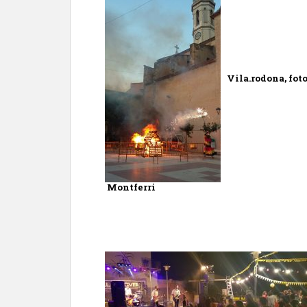
Vila.rodona, fo
Montferri