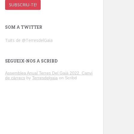
SOM A TWITTER
Tuits de @TerresdelGaia
SEGUEIX-NOS A SCRIBD
Assemblea Anual Terres Del Gaià 2022. Canvi
de càrrecs
by
Terresdelgaia
on Scribd