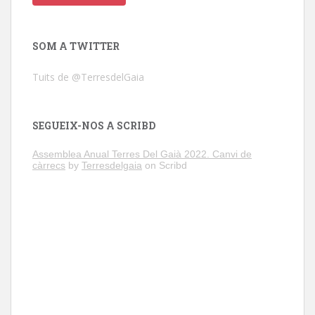
SOM A TWITTER
Tuits de @TerresdelGaia
SEGUEIX-NOS A SCRIBD
Assemblea Anual Terres Del Gaià 2022. Canvi de
càrrecs
by
Terresdelgaia
on Scribd