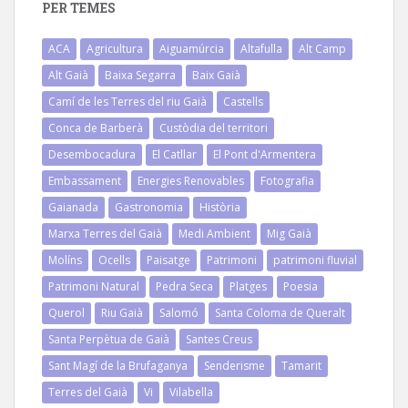
PER TEMES
ACA
Agricultura
Aiguamúrcia
Altafulla
Alt Camp
Alt Gaià
Baixa Segarra
Baix Gaià
Camí de les Terres del riu Gaià
Castells
Conca de Barberà
Custòdia del territori
Desembocadura
El Catllar
El Pont d'Armentera
Embassament
Energies Renovables
Fotografia
Gaianada
Gastronomia
Història
Marxa Terres del Gaià
Medi Ambient
Mig Gaià
Molíns
Ocells
Paisatge
Patrimoni
patrimoni fluvial
Patrimoni Natural
Pedra Seca
Platges
Poesia
Querol
Riu Gaià
Salomó
Santa Coloma de Queralt
Santa Perpètua de Gaià
Santes Creus
Sant Magí de la Brufaganya
Senderisme
Tamarit
Terres del Gaià
Vi
Vilabella