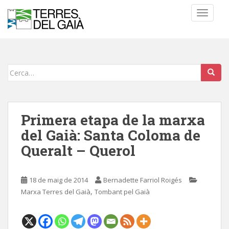
S
TOGGLE
k
i
p
t
o
Cerca:
m
a
i
n
Primera etapa de la marxa
c
del Gaià: Santa Coloma de
o
Queralt – Querol
n
t
e
18 de maig de 2014
Bernadette Farriol Roigés
n
,
Marxa Terres del Gaià
Tombant pel Gaià
t