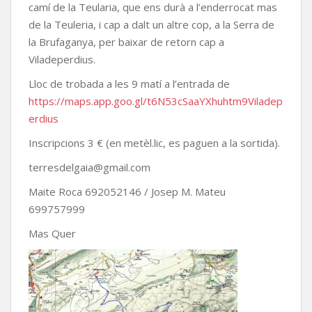
camí de la Teularia, que ens durà a l’enderrocat mas
de la Teuleria, i cap a dalt un altre cop, a la Serra de
la Brufaganya, per baixar de retorn cap a
Viladeperdius.
Lloc de trobada a les 9 matí a l’entrada de
https://maps.app.goo.gl/t6N53cSaaYXhuhtm9Viladep
erdius
Inscripcions 3 € (en metèl.lic, es paguen a la sortida).
terresdelgaia@gmail.com
Maite Roca 692052146 / Josep M. Mateu
699757999
Mas Quer