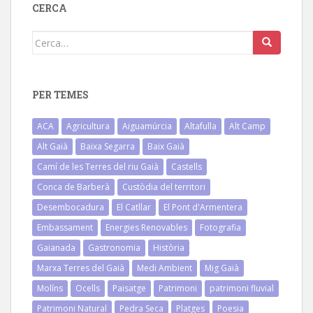
CERCA
Cerca:
PER TEMES
ACA
Agricultura
Aiguamúrcia
Altafulla
Alt Camp
Alt Gaià
Baixa Segarra
Baix Gaià
Camí de les Terres del riu Gaià
Castells
Conca de Barberà
Custòdia del territori
Desembocadura
El Catllar
El Pont d'Armentera
Embassament
Energies Renovables
Fotografia
Gaianada
Gastronomia
Història
Marxa Terres del Gaià
Medi Ambient
Mig Gaià
Molíns
Ocells
Paisatge
Patrimoni
patrimoni fluvial
Patrimoni Natural
Pedra Seca
Platges
Poesia