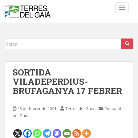
S
TOGGLE
k
i
p
t
o
Cerca:
m
a
i
n
SORTIDA
c
VILADEPERDIUS-
o
BRUFAGANYA 17 FEBRER
n
t
e
13 de febrer de 2024
Terres del Gaià
Tombant
n
pel Gaià
t