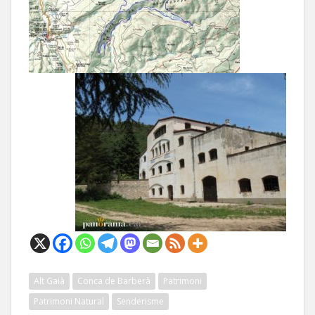
Alt Gaià
Conca de Barberà
Patrimoni
Patrimoni Natural
Senderisme