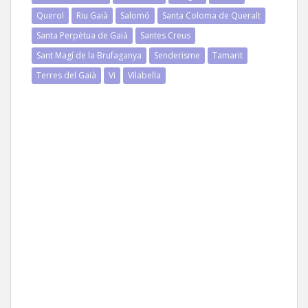
Querol
Riu Gaià
Salomó
Santa Coloma de Queralt
Santa Perpètua de Gaià
Santes Creus
Sant Magí de la Brufaganya
Senderisme
Tamarit
Terres del Gaià
Vi
Vilabella