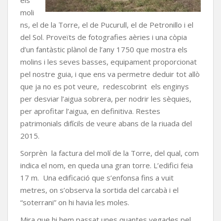
moli
ns, el de la Torre, el de Pucurull, el de Petronillo i el
del Sol. Proveïts de fotografies aèries i una còpia
d’un fantàstic plànol de l’any 1750 que mostra els
molins i les seves basses, equipament proporcionat
pel nostre guia, i que ens va permetre deduir tot allò
que ja no es pot veure, redescobrint els enginys
per desviar l’aigua sobrera, per nodrir les sèquies,
per aprofitar l’aigua, en definitiva. Restes
patrimonials difícils de veure abans de la riuada del
2015.
Sorprèn la factura del molí de la Torre, del qual, com
indica el nom, en queda una gran torre. L’edifici feia
17 m. Una edificació que s’enfonsa fins a vuit
metres, on s’observa la sortida del carcabà i el
“soterrani” on hi havia les moles.
Mira que hi hem passat unes quantes vegades pel