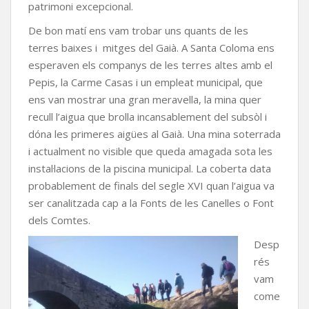
patrimoni excepcional.
De bon matí ens vam trobar uns quants de les
terres baixes i mitges del Gaià. A Santa Coloma ens
esperaven els companys de les terres altes amb el
Pepis, la Carme Casas i un empleat municipal, que
ens van mostrar una gran meravella, la mina quer
recull l’aigua que brolla incansablement del subsòl i
dóna les primeres aigües al Gaià. Una mina soterrada
i actualment no visible que queda amagada sota les
instal·lacions de la piscina municipal. La coberta data
probablement de finals del segle XVI quan l’aigua va
ser canalitzada cap a la Fonts de les Canelles o Font
dels Comtes.
Desp
rés
vam
come