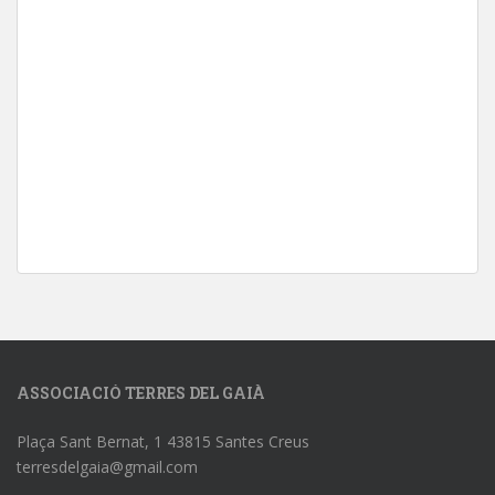
ASSOCIACIÓ TERRES DEL GAIÀ
Plaça Sant Bernat, 1 43815 Santes Creus
terresdelgaia@gmail.com