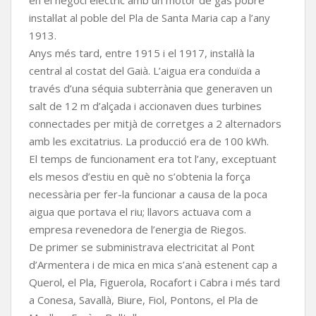
en el negoci elèctric amb un motor de gas pobre
instal·lat al poble del Pla de Santa Maria cap a l’any
1913.
Anys més tard, entre 1915 i el 1917, instal·là la
central al costat del Gaià. L’aigua era conduïda a
través d’una séquia subterrània que generaven un
salt de 12 m d’alçada i accionaven dues turbines
connectades per mitjà de corretges a 2 alternadors
amb les excitatrius. La producció era de 100 kWh.
El temps de funcionament era tot l’any, exceptuant
els mesos d’estiu en què no s’obtenia la força
necessària per fer-la funcionar a causa de la poca
aigua que portava el riu; llavors actuava com a
empresa revenedora de l’energia de Riegos.
De primer se subministrava electricitat al Pont
d’Armentera i de mica en mica s’anà estenent cap a
Querol, el Pla, Figuerola, Rocafort i Cabra i més tard
a Conesa, Savallà, Biure, Fiol, Pontons, el Pla de