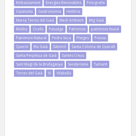
Embassament
Energies Renovables
Fotografia
Gaianada
Gastronomia
Història
Marxa Terres del Gaià
Medi Ambient
Mig Gaià
Molíns
Ocells
Paisatge
Patrimoni
patrimoni fluvial
Patrimoni Natural
Pedra Seca
Platges
Poesia
Querol
Riu Gaià
Salomó
Santa Coloma de Queralt
Santa Perpètua de Gaià
Santes Creus
Sant Magí de la Brufaganya
Senderisme
Tamarit
Terres del Gaià
Vi
Vilabella