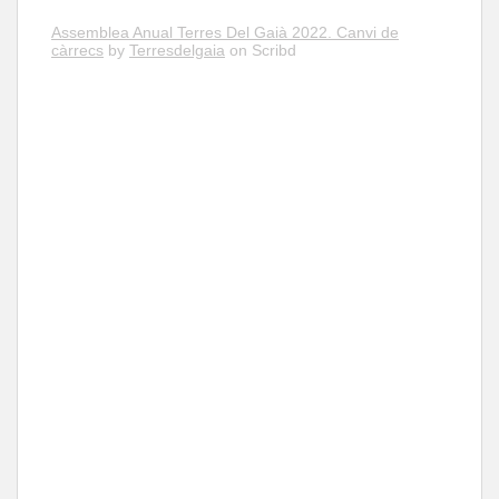
Assemblea Anual Terres Del Gaià 2022. Canvi de
càrrecs
by
Terresdelgaia
on Scribd