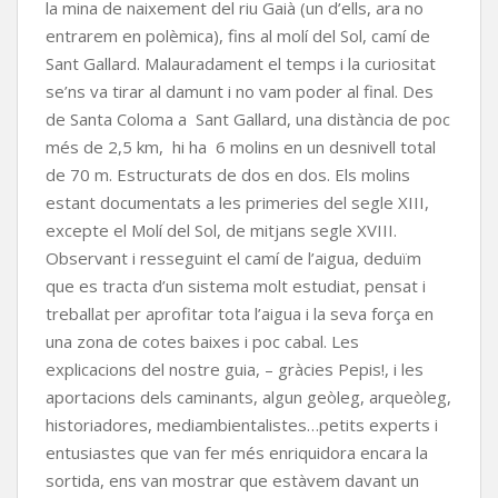
la mina de naixement del riu Gaià (un d’ells, ara no
entrarem en polèmica), fins al molí del Sol, camí de
Sant Gallard. Malauradament el temps i la curiositat
se’ns va tirar al damunt i no vam poder al final. Des
de Santa Coloma a Sant Gallard, una distància de poc
més de 2,5 km, hi ha 6 molins en un desnivell total
de 70 m. Estructurats de dos en dos. Els molins
estant documentats a les primeries del segle XIII,
excepte el Molí del Sol, de mitjans segle XVIII.
Observant i resseguint el camí de l’aigua, deduïm
que es tracta d’un sistema molt estudiat, pensat i
treballat per aprofitar tota l’aigua i la seva força en
una zona de cotes baixes i poc cabal. Les
explicacions del nostre guia, – gràcies Pepis!, i les
aportacions dels caminants, algun geòleg, arqueòleg,
historiadores, mediambientalistes…petits experts i
entusiastes que van fer més enriquidora encara la
sortida, ens van mostrar que estàvem davant un