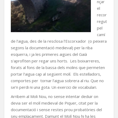
nçar
el
recor
regut
pel
camí
de l’aigua, des de la resclosa l’Escorxador (o peixera
segons la documentació medieval) per la riba
esquerra, i ja les primeres aigües del Gaià
s’aprofiten per regar uns horts. Les boixarreres,
forats al fons de la bassa dels molins que permeten
portar l’aigua cap al següent molí. Els estelladors,
comportes per tornar l’aigua sobrera al riu. Que no
se’n perdi ni una gota. Un exercici de vocabulari.
Arribem al Moli Nou, no sense intentar deduir on
devia ser el molí medieval de Piquer, citat per la
documentació i sense restes prou probatòries del
seu emplaçament. Damunt el Molí Nou hi ha les