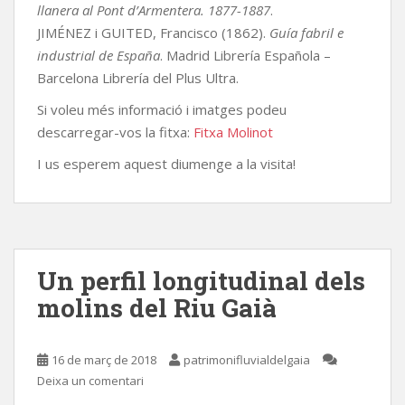
llanera al Pont d’Armentera. 1877-1887
.
JIMÉNEZ i GUITED, Francisco (1862).
Guía fabril e
industrial de España
. Madrid Librería Española –
Barcelona Librería del Plus Ultra.
Si voleu més informació i imatges podeu
descarregar-vos la fitxa:
Fitxa Molinot
I us esperem aquest diumenge a la visita!
Un perfil longitudinal dels
molins del Riu Gaià
16 de març de 2018
patrimonifluvialdelgaia
Deixa un comentari