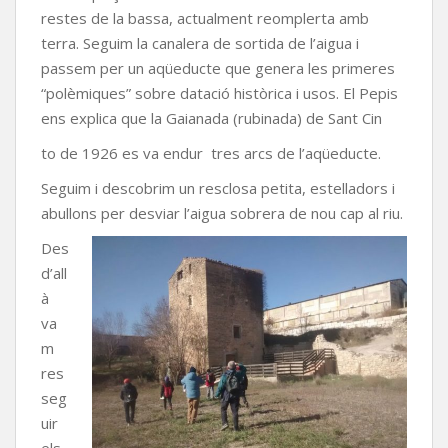
restes de la bassa, actualment reomplerta amb
terra. Seguim la canalera de sortida de l’aigua i
passem per un aqüeducte que genera les primeres
“polèmiques” sobre datació històrica i usos. El Pepis
ens explica que la Gaianada (rubinada) de Sant Cin
to de 1926 es va endur tres arcs de l’aqüeducte.
Seguim i descobrim un resclosa petita, estelladors i
abullons per desviar l’aigua sobrera de nou cap al riu.
Des
d’all
à
va
m
res
seg
uir
els