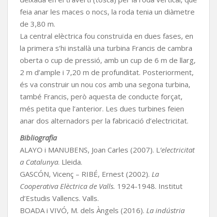
feia anar les maces o nocs, la roda tenia un diàmetre
de 3,80 m.
La central elèctrica fou construïda en dues fases, en
la primera s’hi instal·là una turbina Francis de cambra
oberta o cup de pressió, amb un cup de 6 m de llarg,
2 m d’ample i 7,20 m de profunditat. Posteriorment,
és va construir un nou cos amb una segona turbina,
també Francis, però aquesta de conducte forçat,
més petita que l’anterior. Les dues turbines feien
anar dos alternadors per la fabricació d’electricitat.
Bibliografia
ALAYO i MANUBENS, Joan Carles (2007). L
’electricitat
a Catalunya
. Lleida.
GASCÓN, Vicenç – RIBÉ, Ernest (2002).
La
Cooperativa Elèctrica de Valls.
1924-1948. Institut
d’Estudis Vallencs. Valls.
BOADA i VIVÓ, M. dels Àngels (2016).
La indústria