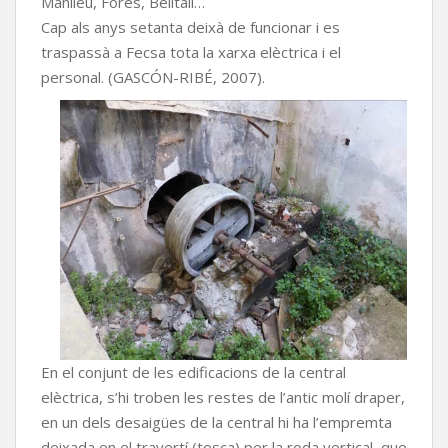
Manlleu, Forès, Belltall…
Cap als anys setanta deixà de funcionar i es
traspassà a Fecsa tota la xarxa elèctrica i el
personal. (GASCÓN-RIBÉ, 2007).
En el conjunt de les edificacions de la central
elèctrica, s’hi troben les restes de l’antic molí draper,
en un dels desaigües de la central hi ha l’empremta
deixada en el travertí (tosca) per la roda vertical, que