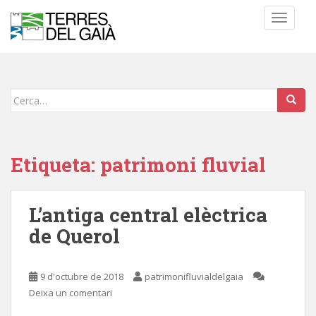
S
TOGGLE
k
i
p
t
o
Cerca:
m
a
i
n
Etiqueta:
patrimoni fluvial
c
o
n
L’antiga central elèctrica
t
de Querol
e
n
t
9 d'octubre de 2018
patrimonifluvialdelgaia
Deixa un comentari