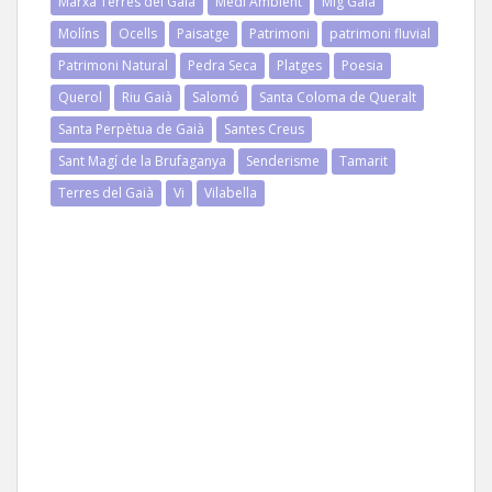
Marxa Terres del Gaià
Medi Ambient
Mig Gaià
Molíns
Ocells
Paisatge
Patrimoni
patrimoni fluvial
Patrimoni Natural
Pedra Seca
Platges
Poesia
Querol
Riu Gaià
Salomó
Santa Coloma de Queralt
Santa Perpètua de Gaià
Santes Creus
Sant Magí de la Brufaganya
Senderisme
Tamarit
Terres del Gaià
Vi
Vilabella