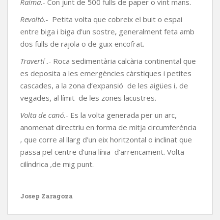
Raima.-
Con junt de 500 fulls de paper o vint mans.
Revoltó.-
Petita volta que cobreix el buit o espai
entre biga i biga d’un sostre, generalment feta amb
dos fulls de rajola o de guix encofrat.
Travertí .-
Roca sedimentària calcària continental que
es deposita a les emergències càrstiques i petites
cascades, a la zona d’expansió de les aigües i, de
vegades, al límit de les zones lacustres.
Volta de canó.-
Es la volta generada per un arc,
anomenat directriu en forma de mitja circumferència
, que corre al llarg d’un eix horitzontal o inclinat que
passa pel centre d’una línia d’arrencament. Volta
cilíndrica ,de mig punt.
Josep Zaragoza