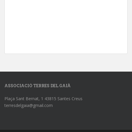
ASSOCIACIÓ TERRES DEL GAIÀ
Plaça Sant Bernat, 1 43815 Santes Creus
terresdelgaia@gmail.com