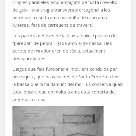
crugies paral·leles amb embigats de fusta i revoltó
de guix; i una crugia transversal ortogonal a les
anteriors, resolta amb una volta de canó amb
llunetes, feta de carreuons de travertí.
Les parets mestres de la planta baixa i pis son de
“paredat” de pedra lligada amb argamassa. Lles
parets de mirador eren de tàpia, actualment
desaparegudes.
L’aigua que feia funcionar el moli, era conduïda per
una síquia , que baixava des de Santa Perpètua fins
la bassa que hi ha damunt del moli. Es conserva quasi
tota, encara que en molts trams està coberta de
vegetació i runa.