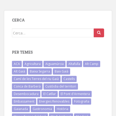
CERCA
Cerca:
PER TEMES
ACA
Agricultura
Aiguamúrcia
Altafulla
Alt Camp
Alt Gaià
Baixa Segarra
Baix Gaià
Camí de les Terres del riu Gaià
Castells
Conca de Barberà
Custòdia del territori
Desembocadura
El Catllar
El Pont d'Armentera
Embassament
Energies Renovables
Fotografia
Gaianada
Gastronomia
Història