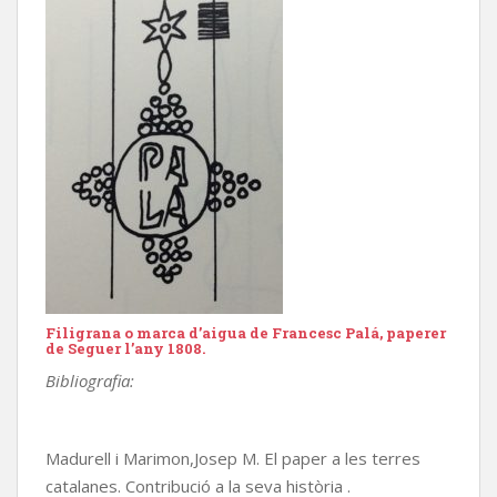
Filigrana o marca d’aigua de Francesc Palá, paperer
de Seguer l’any 1808.
Bibliografia:
Madurell i Marimon,Josep M. El paper a les terres
catalanes. Contribució a la seva història .