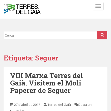
S
TOGGLE
k
i
p
t
o
Cerca:
m
a
i
n
Etiqueta:
Seguer
c
o
n
VIII Marxa Terres del
t
Gaià. Visitem el Moli
e
n
Paperer de Seguer
t
27 d'abril de 2017
Terres del Gaià
Deixa un
comentari