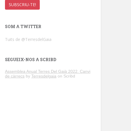
SOM A TWITTER
Tuits de @TerresdelGaia
SEGUEIX-NOS A SCRIBD
Assemblea Anual Terres Del Gaià 2022. Canvi
de càrrecs
by
Terresdelgaia
on Scribd