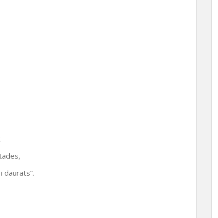
t
ntades,
i daurats”.