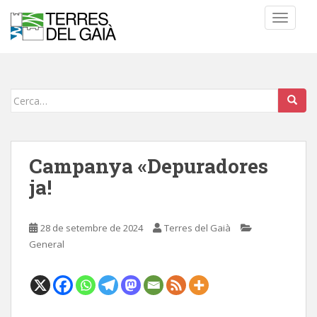
S
TOGGLE
k
i
p
t
o
Cerca:
m
a
i
n
Campanya «Depuradores
c
ja!
o
n
t
28 de setembre de 2024
Terres del Gaià
e
General
n
t