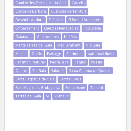
Camí de les Terres del riu Gaià
Castells
Conca de Barberà
Custòdia del territori
Desembocadura
El Catllar
El Pont d'Armentera
Embassament
Energies Renovables
Fotografia
Gaianada
Gastronomia
Història
Marxa Terres del Gaià
Medi Ambient
Mig Gaià
Molíns
Ocells
Paisatge
Patrimoni
patrimoni fluvial
Patrimoni Natural
Pedra Seca
Platges
Poesia
Querol
Riu Gaià
Salomó
Santa Coloma de Queralt
Santa Perpètua de Gaià
Santes Creus
Sant Magí de la Brufaganya
Senderisme
Tamarit
Terres del Gaià
Vi
Vilabella