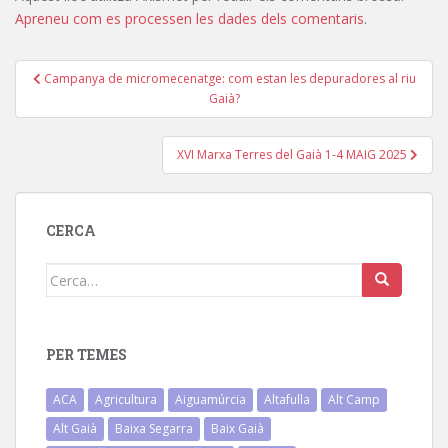
Apreneu com es processen les dades dels comentaris
.
Navegació
Campanya de micromecenatge: com estan les depuradores al riu
d'entrades
Gaià?
XVI Marxa Terres del Gaià 1-4 MAIG 2025
CERCA
Cerca:
PER TEMES
ACA
Agricultura
Aiguamúrcia
Altafulla
Alt Camp
Alt Gaià
Baixa Segarra
Baix Gaià