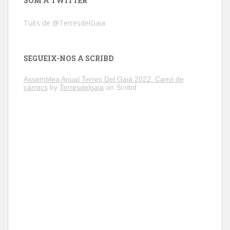
SOM A TWITTER
Tuits de @TerresdelGaia
SEGUEIX-NOS A SCRIBD
Assemblea Anual Terres Del Gaià 2022. Canvi de
càrrecs
by
Terresdelgaia
on Scribd