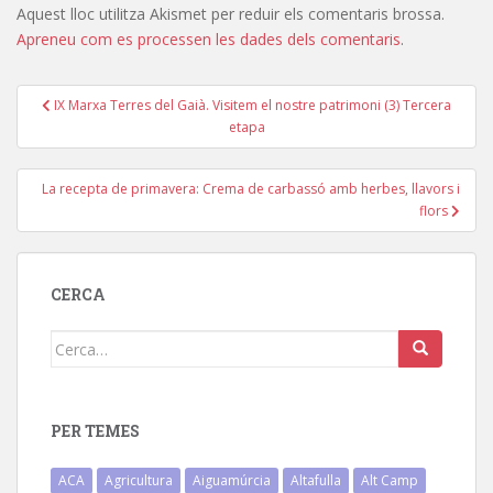
Aquest lloc utilitza Akismet per reduir els comentaris brossa.
Apreneu com es processen les dades dels comentaris
.
Navegació
IX Marxa Terres del Gaià. Visitem el nostre patrimoni (3) Tercera
d'entrades
etapa
La recepta de primavera: Crema de carbassó amb herbes, llavors i
flors
CERCA
Cerca:
PER TEMES
ACA
Agricultura
Aiguamúrcia
Altafulla
Alt Camp