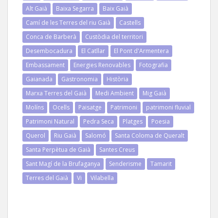
Alt Gaià
Baixa Segarra
Baix Gaià
Camí de les Terres del riu Gaià
Castells
Conca de Barberà
Custòdia del territori
Desembocadura
El Catllar
El Pont d'Armentera
Embassament
Energies Renovables
Fotografia
Gaianada
Gastronomia
Història
Marxa Terres del Gaià
Medi Ambient
Mig Gaià
Molíns
Ocells
Paisatge
Patrimoni
patrimoni fluvial
Patrimoni Natural
Pedra Seca
Platges
Poesia
Querol
Riu Gaià
Salomó
Santa Coloma de Queralt
Santa Perpètua de Gaià
Santes Creus
Sant Magí de la Brufaganya
Senderisme
Tamarit
Terres del Gaià
Vi
Vilabella