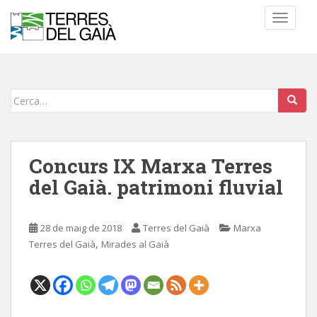
S
TOGGLE
k
i
p
t
o
Cerca:
m
a
i
n
Concurs IX Marxa Terres
c
del Gaià. patrimoni fluvial
o
n
t
28 de maig de 2018
Terres del Gaià
Marxa
e
,
Terres del Gaià
Mirades al Gaià
n
t