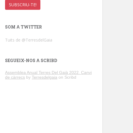
SOM A TWITTER
Tuits de @TerresdelGaia
SEGUEIX-NOS A SCRIBD
Assemblea Anual Terres Del Gaià 2022. Canvi
de càrrecs
by
Terresdelgaia
on Scribd