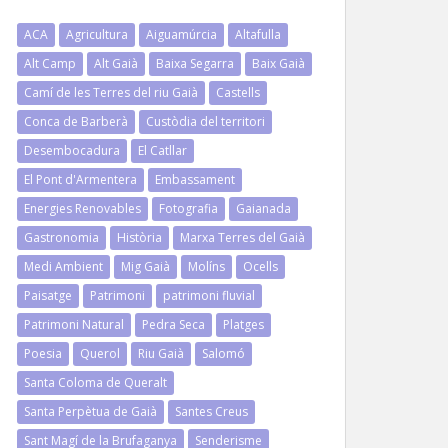
ACA
Agricultura
Aiguamúrcia
Altafulla
Alt Camp
Alt Gaià
Baixa Segarra
Baix Gaià
Camí de les Terres del riu Gaià
Castells
Conca de Barberà
Custòdia del territori
Desembocadura
El Catllar
El Pont d'Armentera
Embassament
Energies Renovables
Fotografia
Gaianada
Gastronomia
Història
Marxa Terres del Gaià
Medi Ambient
Mig Gaià
Molíns
Ocells
Paisatge
Patrimoni
patrimoni fluvial
Patrimoni Natural
Pedra Seca
Platges
Poesia
Querol
Riu Gaià
Salomó
Santa Coloma de Queralt
Santa Perpètua de Gaià
Santes Creus
Sant Magí de la Brufaganya
Senderisme