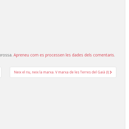
 brossa.
Apreneu com es processen les dades dels comentaris
.
Neix el riu, neix la marxa. V marxa de les Terres del Gaià (I)