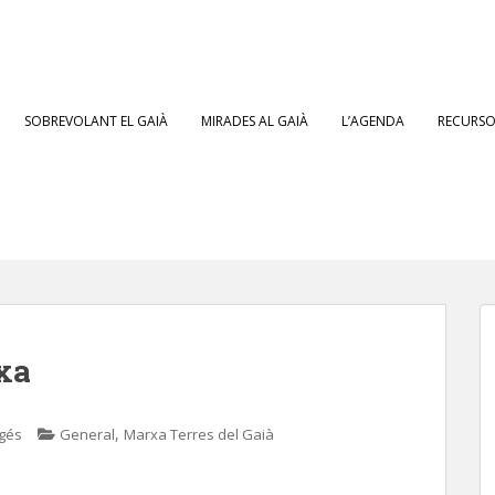
SOBREVOLANT EL GAIÀ
MIRADES AL GAIÀ
L’AGENDA
RECURSOS
xa
,
igés
General
Marxa Terres del Gaià