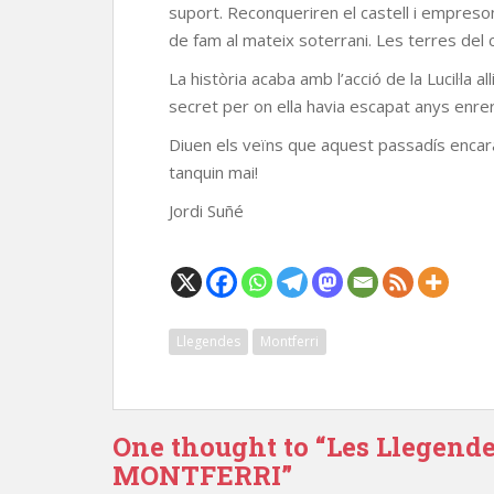
suport. Reconqueriren el castell i empreso
de fam al mateix soterrani. Les terres del
La història acaba amb l’acció de la Lucil·la 
secret per on ella havia escapat anys enrere
Diuen els veïns que aquest passadís encara 
tanquin mai!
Jordi Suñé
Llegendes
Montferri
One thought to “Les Llegendes
MONTFERRI”