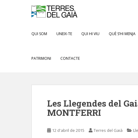
S
k
i
p
t
QUI SOM
UNEIX-TE
QUI HI VIU
QUÈ S’HI MENJA
o
m
a
PATRIMONI
CONTACTE
i
n
c
o
n
t
Les Llegendes del Gai
e
n
MONTFERRI
t
12 d'abril de 2015
Terres del Gaià
Ll