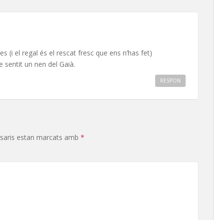
es (i el regal és el rescat fresc que ens n’has fet)
 sentit un nen del Gaià.
RESPON
saris estan marcats amb
*