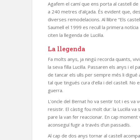
Agafem el camí que ens porta al castell d
a 240 metres d’alçada. És evident que, des 
diverses remodelacions. Al llibre “Els caste
Saumell el 1999 es recull la primera notíci
citen la llegenda de Lucil·la.
La llegenda
Fa molts anys, ja ningú recorda quants, vivi
la seva filla Lucil·la. Passaren els anys i el 
de tancar els ulls per sempre més li digué 
tal que tingués cura d’ella i del castell. No 
guerra.
L’oncle del Bernat ho va sentir tot i es va vol
resistir. El càstig fou molt dur: la Lucil·la 
pare la van fer reaccionar. En cap moment v
aconseguí fugir a través d’un passadís.
Al cap de dos anys tornar al castell acomp