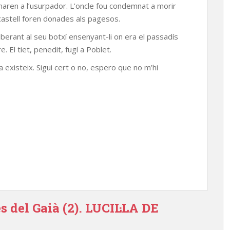
naren a l’usurpador. L’oncle fou condemnat a morir
 castell foren donades als pagesos.
alliberant al seu botxí ensenyant-li on era el passadís
. El tiet, penedit, fugí a Poblet.
existeix. Sigui cert o no, espero que no m’hi
 del Gaià (2). LUCIL·LA DE