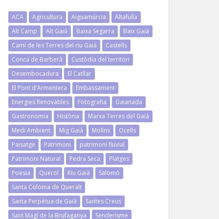
ACA
Agricultura
Aiguamúrcia
Altafulla
Alt Camp
Alt Gaià
Baixa Segarra
Baix Gaià
Camí de les Terres del riu Gaià
Castells
Conca de Barberà
Custòdia del territori
Desembocadura
El Catllar
El Pont d'Armentera
Embassament
Energies Renovables
Fotografia
Gaianada
Gastronomia
Història
Marxa Terres del Gaià
Medi Ambient
Mig Gaià
Molíns
Ocells
Paisatge
Patrimoni
patrimoni fluvial
Patrimoni Natural
Pedra Seca
Platges
Poesia
Querol
Riu Gaià
Salomó
Santa Coloma de Queralt
Santa Perpètua de Gaià
Santes Creus
Sant Magí de la Brufaganya
Senderisme