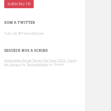
SOM A TWITTER
Tuits de @TerresdelGaia
SEGUEIX-NOS A SCRIBD
Assemblea Anual Terres Del Gaià 2022. Canvi
de càrrecs
by
Terresdelgaia
on Scribd