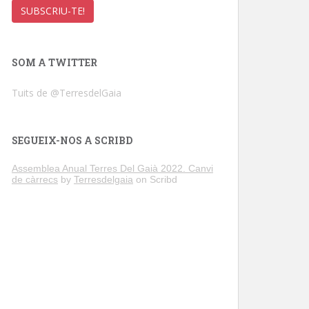
SOM A TWITTER
Tuits de @TerresdelGaia
SEGUEIX-NOS A SCRIBD
Assemblea Anual Terres Del Gaià 2022. Canvi
de càrrecs
by
Terresdelgaia
on Scribd