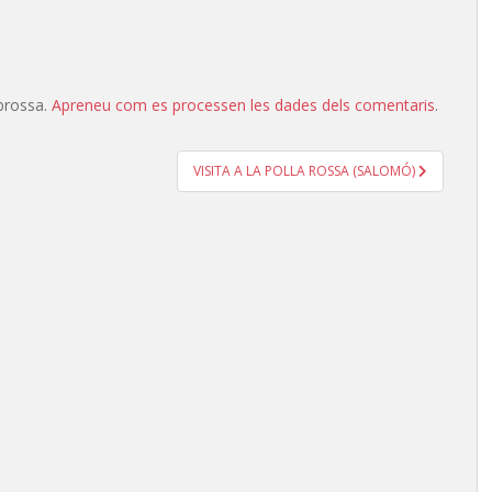
 brossa.
Apreneu com es processen les dades dels comentaris
.
VISITA A LA POLLA ROSSA (SALOMÓ)