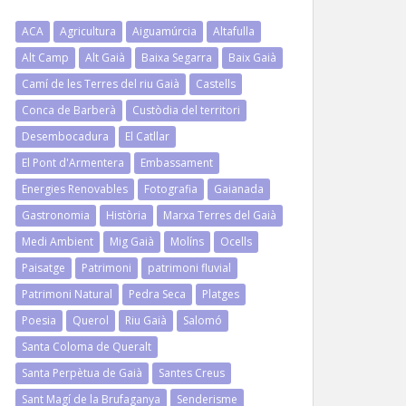
ACA
Agricultura
Aiguamúrcia
Altafulla
Alt Camp
Alt Gaià
Baixa Segarra
Baix Gaià
Camí de les Terres del riu Gaià
Castells
Conca de Barberà
Custòdia del territori
Desembocadura
El Catllar
El Pont d'Armentera
Embassament
Energies Renovables
Fotografia
Gaianada
Gastronomia
Història
Marxa Terres del Gaià
Medi Ambient
Mig Gaià
Molíns
Ocells
Paisatge
Patrimoni
patrimoni fluvial
Patrimoni Natural
Pedra Seca
Platges
Poesia
Querol
Riu Gaià
Salomó
Santa Coloma de Queralt
Santa Perpètua de Gaià
Santes Creus
Sant Magí de la Brufaganya
Senderisme