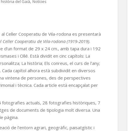
,
 història del Gaià
Notícies
rda al Celler Cooperatiu de Vila-rodona es presentarà
el Celler Cooperatiu de Vila-rodona (1919-2019).
libre d’un format de 29 x 24 cm., amb tapa dura i 192
ases i Ollé. Està dividit en cinc capítols: La
sonalitza; La història; Els conreus, el curs de l’any;
. Cada capítol alhora està subdividit en diversos
 una vintena de persones, des de perspectives
atrimonial i tècnica. Cada article està encapçalat per
4 fotografies actuals, 28 fotografies històriques, 7
atges de documents de tipologia molt diversa. Una
e pàgina.
ació de l’entorn agrari, geogràfic, paisatgístic i