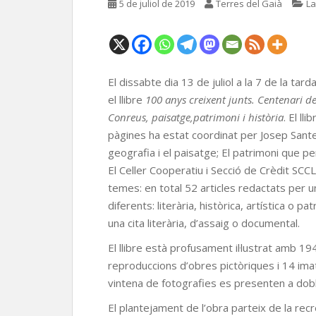
5 de juliol de 2019
Terres del Gaià
La
El dissabte dia 13 de juliol a la 7 de la ta
el llibre
100 anys creixent junts. Centenari d
Conreus, paisatge,patrimoni i història
. El l
pàgines ha estat coordinat per Josep Santesm
geografia i el paisatge; El patrimoni que per
El Celler Cooperatiu i Secció de Crèdit SCCL
temes: en total 52 articles redactats per
diferents: literària, històrica, artística o p
una cita literària, d’assaig o documental.
El llibre està profusament il·lustrat amb 19
reproduccions d’obres pictòriques i 14 im
vintena de fotografies es presenten a dobl
El plantejament de l’obra parteix de la recre