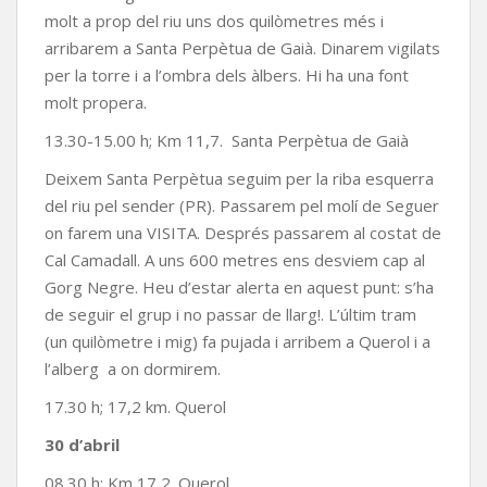
molt a prop del riu uns dos quilòmetres més i
arribarem a Santa Perpètua de Gaià. Dinarem vigilats
per la torre i a l’ombra dels àlbers. Hi ha una font
molt propera.
13.30-15.00 h; Km 11,7. Santa Perpètua de Gaià
Deixem Santa Perpètua seguim per la riba esquerra
del riu pel sender (PR). Passarem pel molí de Seguer
on farem una VISITA. Després passarem al costat de
Cal Camadall. A uns 600 metres ens desviem cap al
Gorg Negre. Heu d’estar alerta en aquest punt: s’ha
de seguir el grup i no passar de llarg!. L’últim tram
(un quilòmetre i mig) fa pujada i arribem a Querol i a
l’alberg a on dormirem.
17.30 h; 17,2 km. Querol
30 d’abril
08.30 h; Km 17,2. Querol