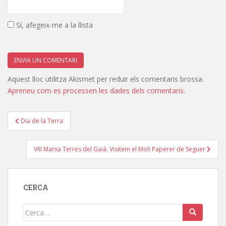
Sí, afegeix-me a la llista
Aquest lloc utilitza Akismet per reduir els comentaris brossa.
Apreneu com es processen les dades dels comentaris
.
Navegació
Dia de la Terra
d'entrades
VIII Marxa Terres del Gaià. Visitem el Moli Paperer de Seguer
CERCA
Cerca: