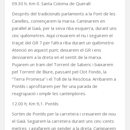
09.30 h; Km 0. Santa Coloma de Queralt
Després del tradicionals parlaments a la Font de les
Canelles, començarem la marxa. Caminarem en
paral·lel al Gaià, per la seva riba esquerra, durant uns
cinc quilòmetres. Aquí creuarem el riu i seguirem el
traçat del GR 7 per l’altra riba durant un quilòmetre.
Atenció en aquest punt; deixarem el GR i ens
desviarem a la dreta en el sentit de la marxa.
Pujarem un tram del Torrent de Saberic i baixarem
pel Torrent de Biure, passant pel Clot Fondo, la
“Terra Promesa” i el Toll de la Resclosa. Arribarem a
Pontils i aprofitarem per fer una parada de
reagrupació i omplir les cantimplores.
12.00 h; Km 9,1. Pontils
Sortim de Pontils per la carretera i creuarem de nou
el Gaià. Seguirem la carretera durant uns cinc-cents
metres i agafarem un sender a la dreta. Caminarem