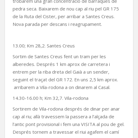
trobarem una gran concentració de barraques de
pedra seca. Baixarem de nou cap al riu pel GR 175
de la Ruta del Cister, per arribar a Santes Creus.
Nova parada per descans i reagrupament.
13.00; Km 28,2. Santes Creus
Sortim de Santes Creus fent un tram per les
alberedes. Després 1 km aprox de carretera i
entrem per la riba dreta del Gaià a un sender,
seguint el traçat del GR 172. En uns 2,5 km aprox.
arribarem a Vila-rodona a on dinarem al Casal.
14.30-16.00 h; Km 32,7. Vila-rodona
Sortirem de Vila-rodona després de dinar per anar
cap al riu; allà travessem la passera a l’alçada de
l’antic pont provisional i fem una VISITA al pou de gel.
Després tornem a travessar el riui agafem el camí