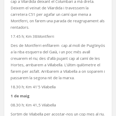
cap a Vilardida deixant el Columbari a mà dreta.
Deixem el veïnat de Vilardida i travessem la
carretera C51 per agafar un camí que mena a
Montferri, on farem una parada de reagrupament als
rentadors.
17.45 h; Km 38Montferri
Des de Montferri enfilarem cap al molí de Puigtinyós
a la riba esquerra del Gaià, i un poc més avall
creuarem el riu; des d’allà pujant cap al camí de les
Hortes, arribarem a Villabella. L’últim quilòmetre el
farem per asfalt. Arribarem a Vilabella a on soparem i
passarem la segona nit de la marxa.
18.30 h; Km 41’5 Vilabella
1 de maig
08.30 h; Km 41,5 Vilabella
Sortim de Vilabella per acostar-nos un cop mes al riu.