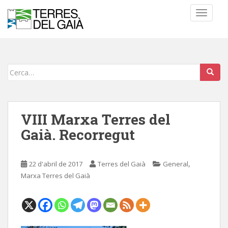
S
TOGGLE
k
i
p
t
o
Cerca:
m
a
i
n
VIII Marxa Terres del
c
Gaià. Recorregut
o
n
t
,
22 d'abril de 2017
Terres del Gaià
General
e
Marxa Terres del Gaià
n
t