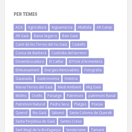
PER TEMES
ACA
Agricultura
Aiguamúrcia
Altafulla
Alt Camp
Alt Gaià
Baixa Segarra
Baix Gaià
Camí de les Terres del riu Gaià
Castells
Conca de Barberà
Custòdia del territori
Desembocadura
El Catllar
El Pont d'Armentera
Embassament
Energies Renovables
Fotografia
Gaianada
Gastronomia
Història
Marxa Terres del Gaià
Medi Ambient
Mig Gaià
Molíns
Ocells
Paisatge
Patrimoni
patrimoni fluvial
Patrimoni Natural
Pedra Seca
Platges
Poesia
Querol
Riu Gaià
Salomó
Santa Coloma de Queralt
Santa Perpètua de Gaià
Santes Creus
Sant Magí de la Brufaganya
Senderisme
Tamarit