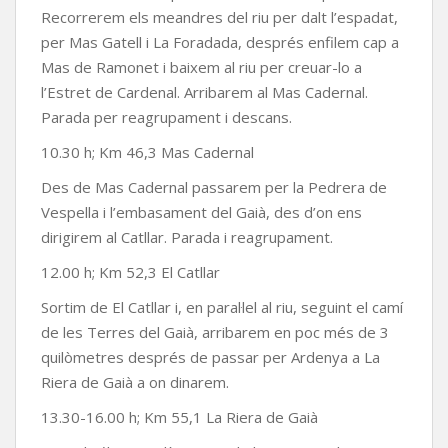
Recorrerem els meandres del riu per dalt l’espadat,
per Mas Gatell i La Foradada, després enfilem cap a
Mas de Ramonet i baixem al riu per creuar-lo a
l’Estret de Cardenal. Arribarem al Mas Cadernal.
Parada per reagrupament i descans.
10.30 h; Km 46,3 Mas Cadernal
Des de Mas Cadernal passarem per la Pedrera de
Vespella i l’embasament del Gaià, des d’on ens
dirigirem al Catllar. Parada i reagrupament.
12.00 h; Km 52,3 El Catllar
Sortim de El Catllar i, en paral·lel al riu, seguint el camí
de les Terres del Gaià, arribarem en poc més de 3
quilòmetres després de passar per Ardenya a La
Riera de Gaià a on dinarem.
13.30-16.00 h; Km 55,1 La Riera de Gaià