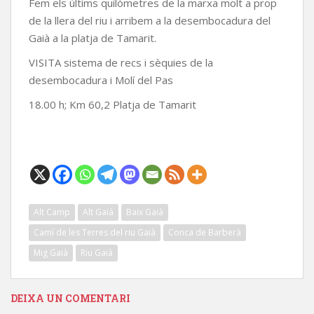
Fem els últims quilòmetres de la marxa molt a prop
de la llera del riu i arribem a la desembocadura del
Gaià a la platja de Tamarit.
VISITA sistema de recs i sèquies de la
desembocadura i Molí del Pas
18.00 h; Km 60,2 Platja de Tamarit
Alt Camp
Alt Gaià
Baix Gaià
Camí de les Terres del riu Gaià
Conca de Barberà
Mig Gaià
Riu Gaià
DEIXA UN COMENTARI