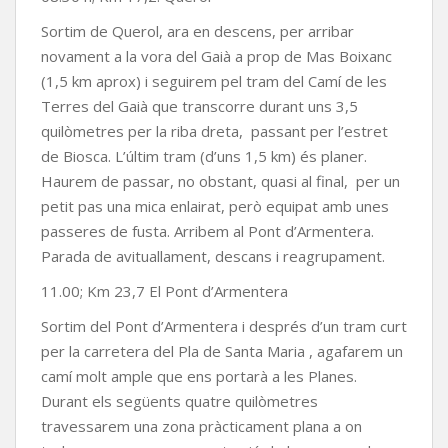
Sortim de Querol, ara en descens, per arribar
novament a la vora del Gaià a prop de Mas Boixanc
(1,5 km aprox) i seguirem pel tram del Camí de les
Terres del Gaià que transcorre durant uns 3,5
quilòmetres per la riba dreta, passant per l’estret
de Biosca. L’últim tram (d’uns 1,5 km) és planer.
Haurem de passar, no obstant, quasi al final, per un
petit pas una mica enlairat, però equipat amb unes
passeres de fusta. Arribem al Pont d’Armentera.
Parada de avituallament, descans i reagrupament.
11.00; Km 23,7 El Pont d’Armentera
Sortim del Pont d’Armentera i després d’un tram curt
per la carretera del Pla de Santa Maria , agafarem un
camí molt ample que ens portarà a les Planes.
Durant els següents quatre quilòmetres
travessarem una zona pràcticament plana a on